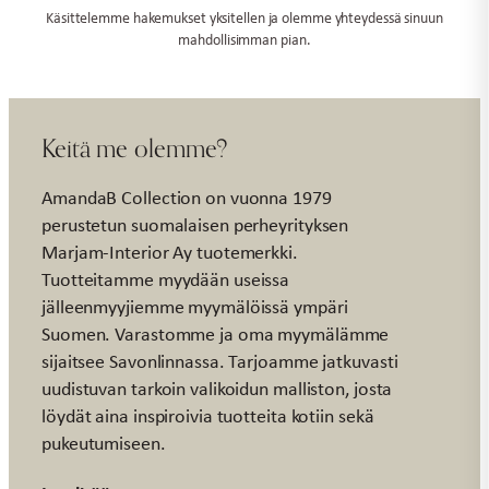
Käsittelemme hakemukset yksitellen ja olemme yhteydessä sinuun
mahdollisimman pian.
Keitä me olemme?
AmandaB Collection on vuonna 1979
perustetun suomalaisen perheyrityksen
Marjam-Interior Ay tuotemerkki.
Tuotteitamme myydään useissa
jälleenmyyjiemme myymälöissä ympäri
Suomen. Varastomme ja oma myymälämme
sijaitsee Savonlinnassa. Tarjoamme jatkuvasti
uudistuvan tarkoin valikoidun malliston, josta
löydät aina inspiroivia tuotteita kotiin sekä
pukeutumiseen.