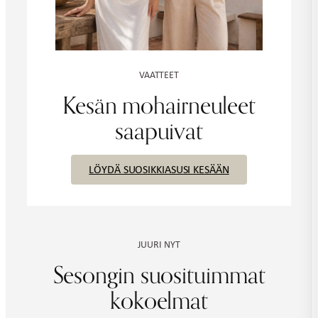
VAATTEET
Kesän mohairneuleet
saapuivat
LÖYDÄ SUOSIKKIASUSI KESÄÄN
JUURI NYT
Sesongin suosituimmat
kokoelmat