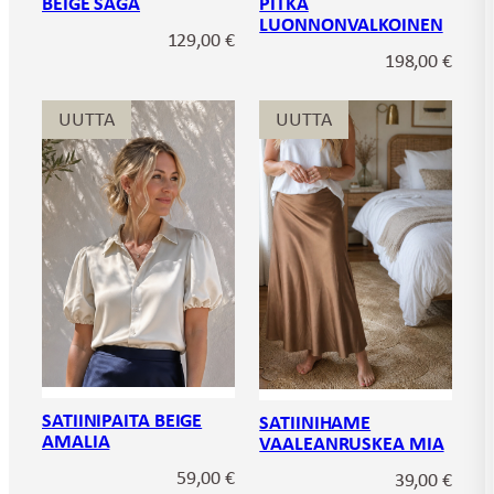
BEIGE SAGA
PITKÄ
LUONNONVALKOINEN
129,00
€
198,00
€
UUTTA
UUTTA
SATIINIPAITA BEIGE
SATIINIHAME
AMALIA
VAALEANRUSKEA MIA
59,00
€
39,00
€