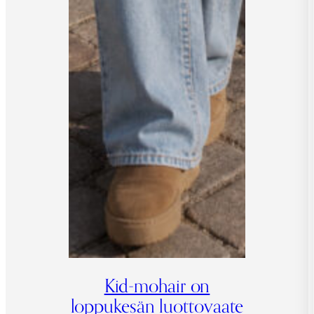
Kid-mohair on
loppukesän luottovaate