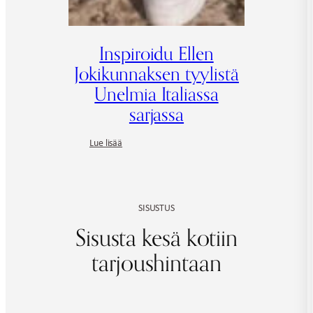
Inspiroidu Ellen
Jokikunnaksen tyylistä
Unelmia Italiassa
sarjassa
:
Lue lisää
Inspiroidu
Ellen
Jokikunnaksen
tyylistä
SISUSTUS
Unelmia
Italiassa
Sisusta kesä kotiin
sarjassa
tarjoushintaan