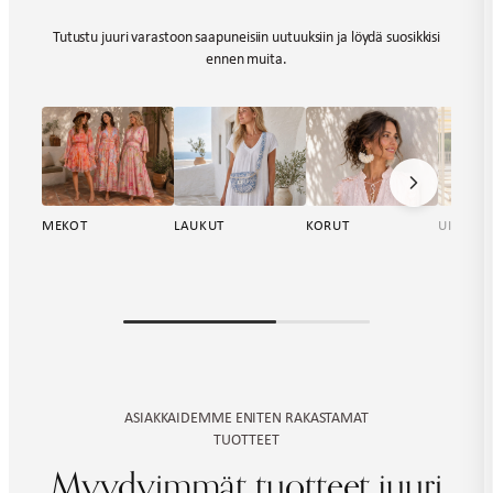
Tutustu juuri varastoon saapuneisiin uutuuksiin ja löydä suosikkisi
ennen muita.
KORUT
MEKOT
LAUKUT
UIMA-A
ASIAKKAIDEMME ENITEN RAKASTAMAT
TUOTTEET
Myydyimmät tuotteet juuri