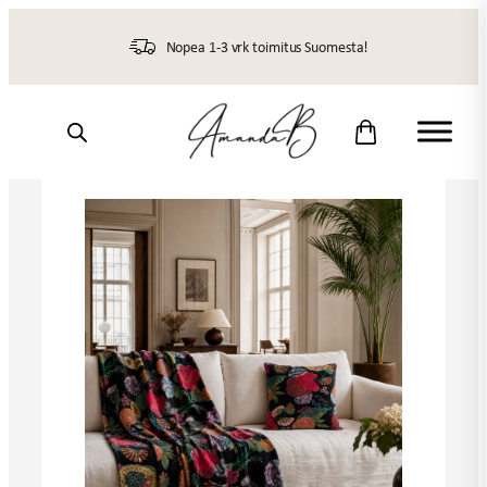
Siirry
sisältöön
Nopea 1-3 vrk toimitus Suomesta!