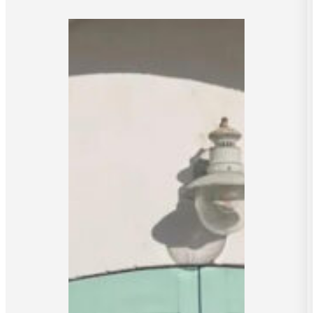
Asuvinkit
Savonlinnan
Oopperajuhlille