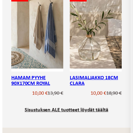
HAMAM PYYHE
LASIMALJAKKO 18CM
90X170CM ROYAL
CLARA
Alkuperäinen
Nykyinen
Alkupe
Nykyin
10,00
€
13,90
€
10,00
€
18,90
€
hinta
hinta
hinta
hinta
oli:
on:
oli:
on:
Sisustuksen ALE tuotteet löydät täältä
13,90 €.
10,00 €.
18,90 €
10,00 €