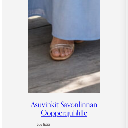
Asuvinkit Savonlinnan
Oopperajuhlille
:
Lue lisää