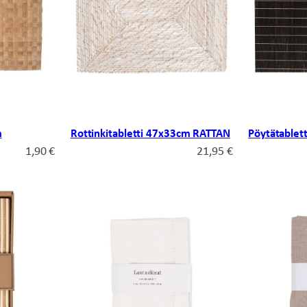
m
Rottinkitabletti 47x33cm RATTAN
Pöytätablet
1,90
€
21,95
€