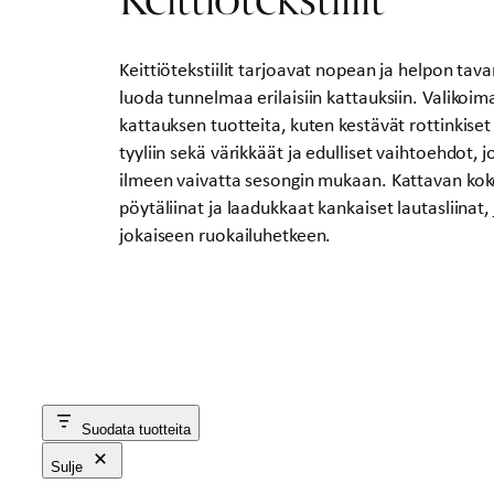
Keittiötekstiilit tarjoavat nopean ja helpon tava
luoda tunnelmaa erilaisiin kattauksiin. Valikoi
kattauksen tuotteita, kuten kestävät rottinkiset
tyyliin sekä värikkäät ja edulliset vaihtoehdot,
ilmeen vaivatta sesongin mukaan. Kattavan ko
pöytäliinat ja laadukkaat kankaiset lautasliinat,
jokaiseen ruokailuhetkeen.
Suodata tuotteita
Sulje