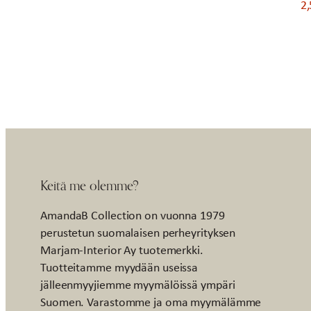
2
Keitä me olemme?
AmandaB Collection on vuonna 1979
perustetun suomalaisen perheyrityksen
Marjam-Interior Ay tuotemerkki.
Tuotteitamme myydään useissa
jälleenmyyjiemme myymälöissä ympäri
Suomen. Varastomme ja oma myymälämme