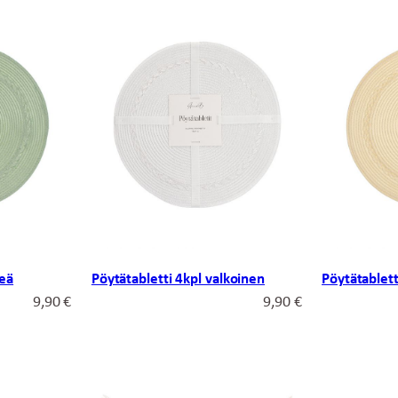
reä
Pöytätabletti 4kpl valkoinen
Pöytätablett
9,90
€
9,90
€