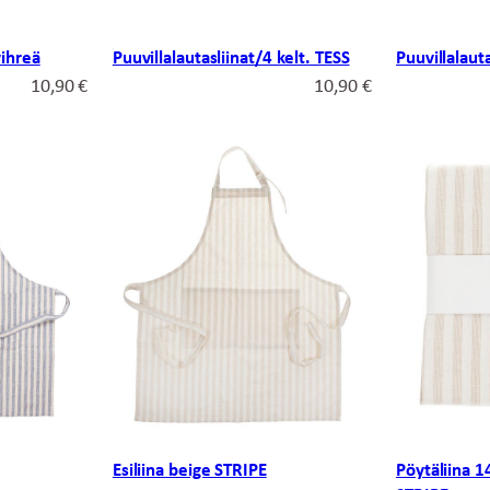
vihreä
Puuvillalautasliinat/4 kelt. TESS
Puuvillalaut
10,90
€
10,90
€
Esiliina beige STRIPE
Pöytäliina 