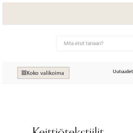
Siirry
sisältöön
Products
search
Uutuude
Koko valikoima
Keittiötekstiilit