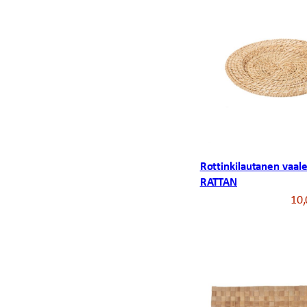
Rottinkilautanen vaal
RATTAN
10