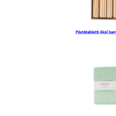
Pöytätabletti 4kpl ba