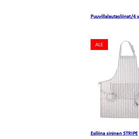
Puuvillalautasliinat/4 
ALE
ALE
Esiliina sininen STRIPE