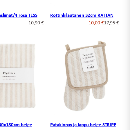
asliinat/4 rosa TESS
Rottinkilautanen 32cm RATTAN
Alkup
Nyky
10,90
€
10,00
€
17,95
€
hinta
hinta
oli:
on:
17,95
10,00
140x180cm beige
Patakinnas ja lappu beige STRIPE