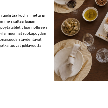
n uudistaa kodin ilmettä ja
mamme sisältää laajan
 pöytätabletit luonnolliseen
 joilla muunnat ruokapöydän
konaisuuden täydentävät
 jotka tuovat juhlavuutta