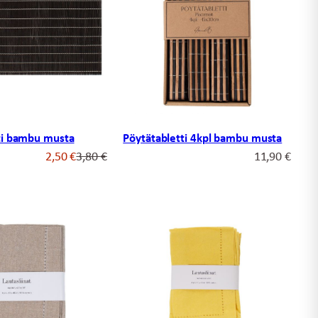
ti bambu musta
Pöytätabletti 4kpl bambu musta
Alkuperäinen
Nykyinen
2,50
€
3,80
€
11,90
€
hinta
hinta
oli:
on:
3,80 €.
2,50 €.