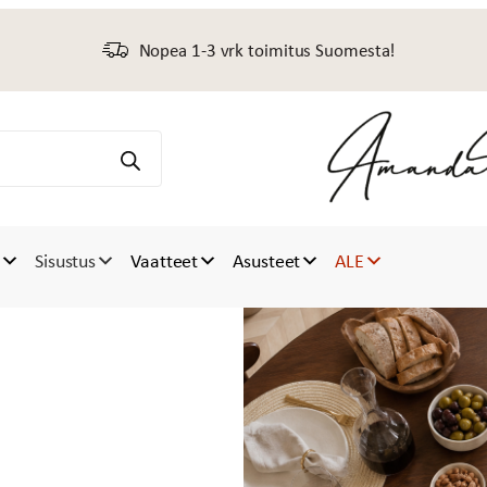
Nopea 1-3 vrk toimitus Suomesta!
t
Sisustus
Vaatteet
Asusteet
ALE