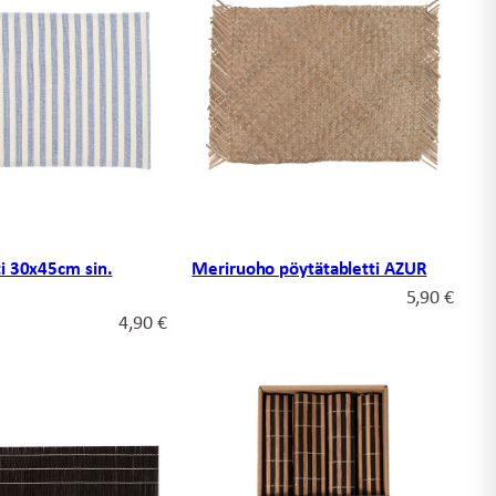
ti 30x45cm sin.
Meriruoho pöytätabletti AZUR
5,90
€
4,90
€