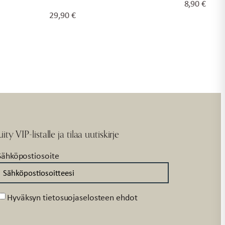
8,90
€
29,90
€
Liity VIP-listalle ja tilaa uutiskirje
Sähköpostiosoite
Suostumus
Hyväksyn tietosuojaselosteen ehdot