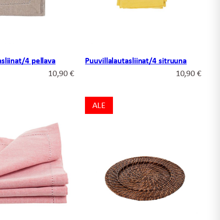
asliinat/4 pellava
Puuvillalautasliinat/4 sitruuna
10,90
€
10,90
€
ALE
ALE