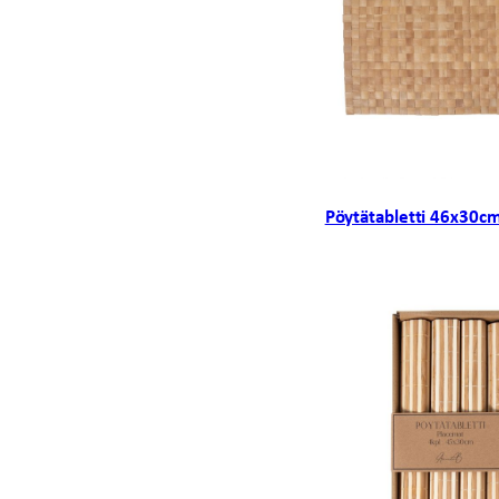
Pöytätabletti 46x30c