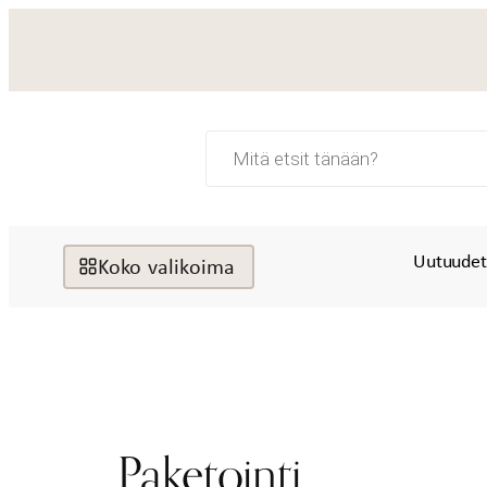
Siirry
sisältöön
Products
search
Uutuude
Koko valikoima
Paketointi