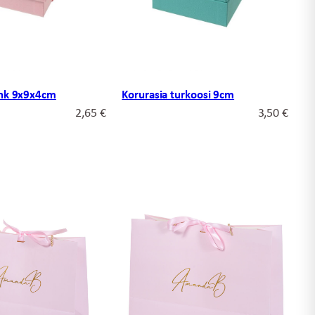
ink 9x9x4cm
Korurasia turkoosi 9cm
2,65
€
3,50
€