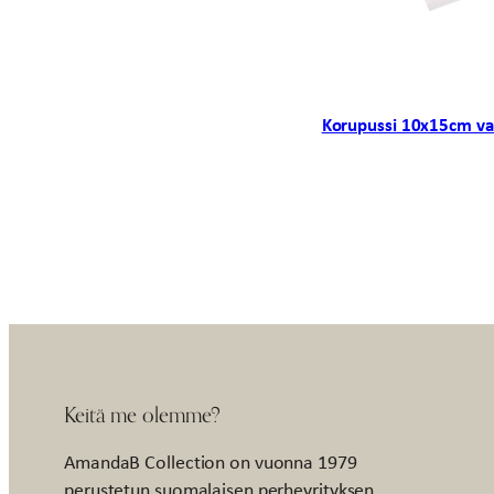
Korupussi 10x15cm va
Keitä me olemme?
AmandaB Collection on vuonna 1979
perustetun suomalaisen perheyrityksen