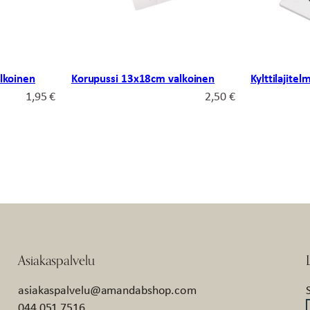
lkoinen
Korupussi 13x18cm valkoinen
Kylttilajite
1,95
€
2,50
€
Asiakaspalvelu
asiakaspalvelu@amandabshop.com
044 051 7516