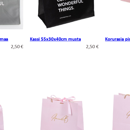
rmaa
Kassi 55x30x40cm musta
Korurasia p
2,50
€
2,50
€