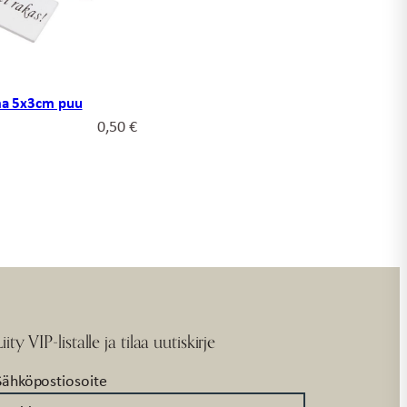
lma 5x3cm puu
0,50
€
Liity VIP-listalle ja tilaa uutiskirje
Sähköpostiosoite