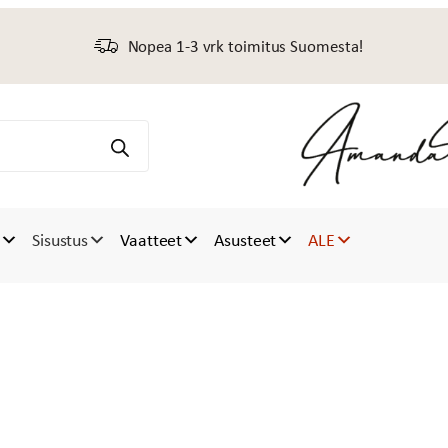
Nopea 1-3 vrk toimitus Suomesta!
t
Sisustus
Vaatteet
Asusteet
ALE