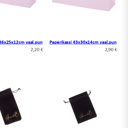
 36x25x12cm vaal.pun
Paperikassi 43x30x14cm vaal.pun
2,20
€
2,90
€