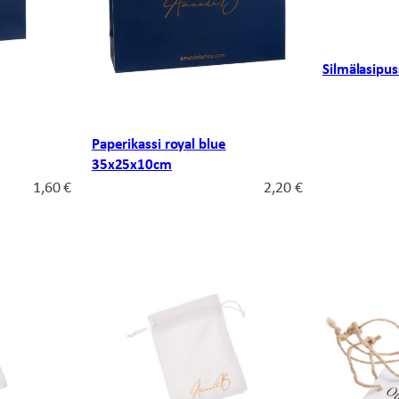
Silmälasipu
Paperikassi royal blue
35x25x10cm
1,60
€
2,20
€