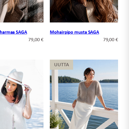
 harmaa SAGA
Mohairpipo musta SAGA
79,00
€
79,00
€
UUTTA
UUTTA