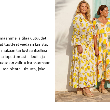
koimaamme ja tilaa uutuudet
t tuotteet viedään käsistä.
n mukaan tai löytää itsellesi
a loputtomasti ideoita ja
 tuote on valittu korostamaan
uisaa pientä luksusta, joka