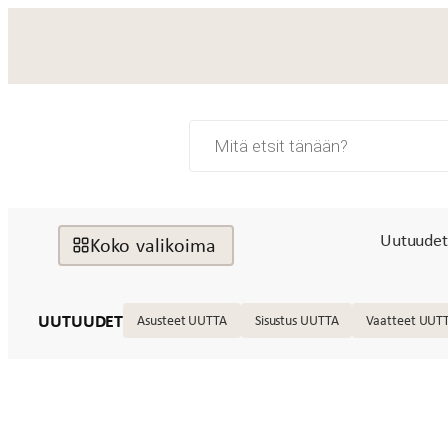
Siirry
sisältöön
Products
search
Uutuude
Koko valikoima
UUTUUDET
Asusteet UUTTA
Sisustus UUTTA
Vaatteet UUT