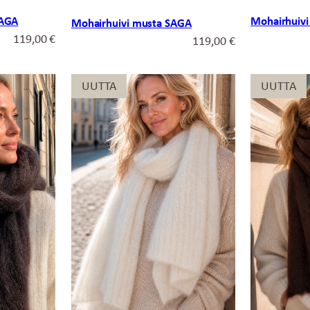
SAGA
Mohairhuivi
Mohairhuivi musta SAGA
119,00
€
119,00
€
UUTTA
UUTTA
UUTTA
UUTTA