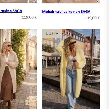
 ruskea SAGA
Mohairhuivi valkoinen SAGA
119,00
€
119,00
€
UUTTA
UUTTA