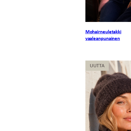
Mohairneuletakki
vaaleanpunainen
UUTTA
UUTTA