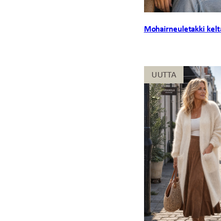
Mohairneuletakki kelt
UUTTA
UUTTA