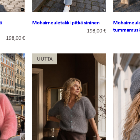
ä
Mohairneuletakki pitkä sininen
Mohairneule
tummanrus
198,00
€
198,00
€
UUTTA
UUTTA