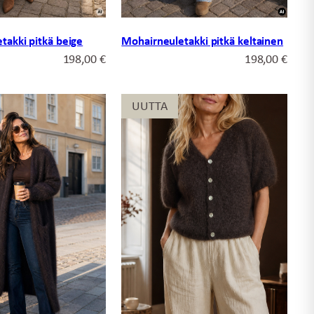
takki pitkä beige
Mohairneuletakki pitkä keltainen
198,00
€
198,00
€
UUTTA
UUTTA