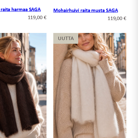
 raita harmaa SAGA
Mohairhuivi raita musta SAGA
119,00
€
119,00
€
UUTTA
UUTTA