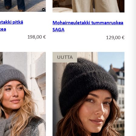
takki pitkä
Mohairneuletakki tummanruskea
kea
SAGA
198,00
€
129,00
€
UUTTA
UUTTA