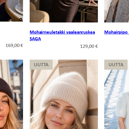
Mohairneuletakki vaaleanruskea
Mohairpipo
SAGA
169,00
€
129,00
€
UUTTA
UUTTA
UUTTA
UUTTA