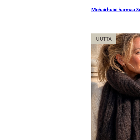
Mohairhuivi harmaa 
UUTTA
UUTTA