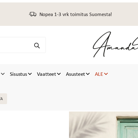
Nopea 1-3 vrk toimitus Suomesta!
t
Sisustus
Vaatteet
Asusteet
ALE
TA