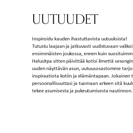
UUTUUDET
Inspiroidu kauden ihastuttavista uutuuksista!
Tutustu laajaan ja jatkuvasti uudistuvaan vali
ensimmäisten joukossa, ennen kuin suosituimma
Halusitpa sitten päivittää kotisi ilmettä sesongi
uuden näyttävän asun, uutuusosastomme tarjoa
inspiraatiota kotiin ja elämäntapaan. Jokainen
persoonallisuuttasi ja tuomaan arkeen sitä kuul
tekee asumisesta ja pukeutumisesta nautinnon.