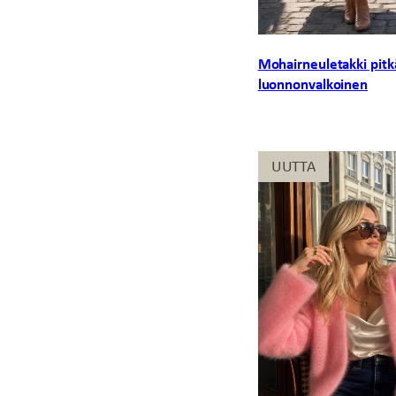
Mohairneuletakki pitk
luonnonvalkoinen
UUTTA
UUTTA