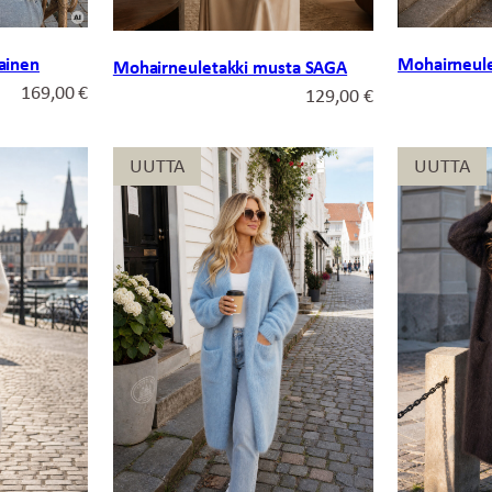
ainen
Mohairneule
Mohairneuletakki musta SAGA
169,00
€
129,00
€
UUTTA
UUTTA
UUTTA
UUTTA