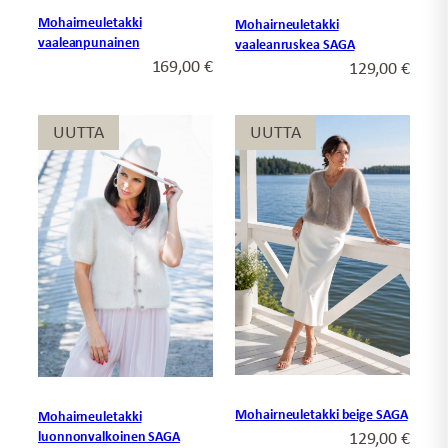
Mohairneuletakki
Mohairneuletakki
vaaleanpunainen
vaaleanruskea SAGA
169,00
€
129,00
€
UUTTA
UUTTA
UUTTA
UUTTA
Mohairneuletakki beige SAGA
Mohairneuletakki
129,00
€
luonnonvalkoinen SAGA