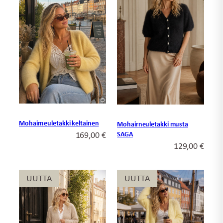
Mohairneuletakki keltainen
Mohairneuletakki musta
169,00
€
SAGA
129,00
€
UUTTA
UUTTA
UUTTA
UUTTA