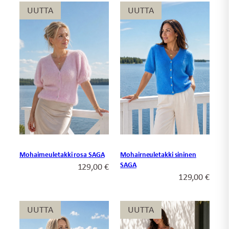
UUTTA
UUTTA
UUTTA
UUTTA
Mohairneuletakki rosa SAGA
Mohairneuletakki sininen
SAGA
129,00
€
129,00
€
UUTTA
UUTTA
UUTTA
UUTTA