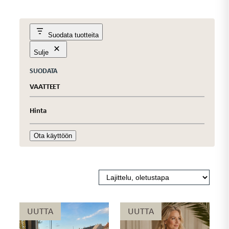
Suodata tuotteita
Sulje
SUODATA
VAATTEET
Hinta
Ota käyttöön
UUTTA
UUTTA
UUTTA
UUTTA