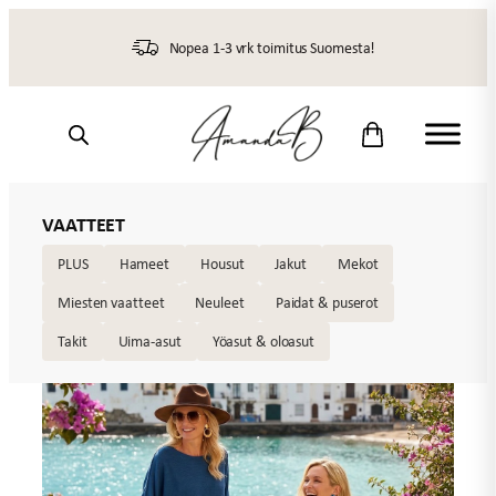
Siirry
sisältöön
Nopea 1-3 vrk toimitus Suomesta!
VAATTEET
PLUS
Hameet
Housut
Jakut
Mekot
Miesten vaatteet
Neuleet
Paidat & puserot
Takit
Uima-asut
Yöasut & oloasut