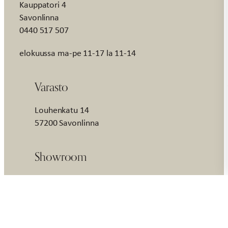
Kauppatori 4
Savonlinna
0440 517 507
elokuussa ma-pe 11-17 la 11-14
Varasto
Louhenkatu 14
57200 Savonlinna
Showroom
Palvelemme yritysasiakkaita sopimuksen
mukaan. Varaa aika myyntinäyttelyyn
asiakaspalvelusta.