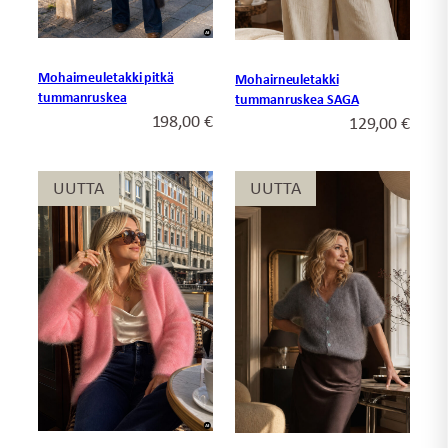
Mohairneuletakki pitkä
Mohairneuletakki
tummanruskea
tummanruskea SAGA
198,00
€
129,00
€
UUTTA
UUTTA
UUTTA
UUTTA