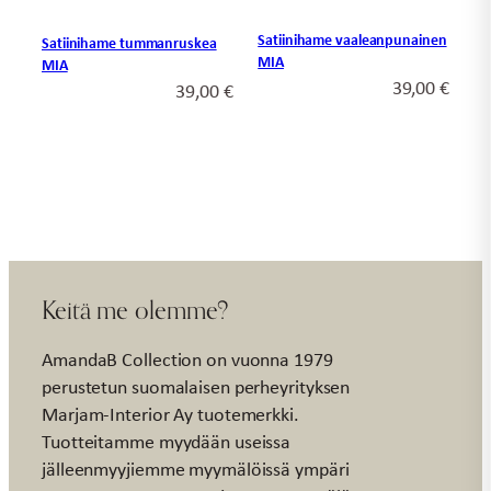
Satiinihame vaaleanpunainen
Satiinihame tummanruskea
MIA
MIA
39,00
€
39,00
€
Keitä me olemme?
AmandaB Collection on vuonna 1979
perustetun suomalaisen perheyrityksen
Marjam-Interior Ay tuotemerkki.
Tuotteitamme myydään useissa
jälleenmyyjiemme myymälöissä ympäri