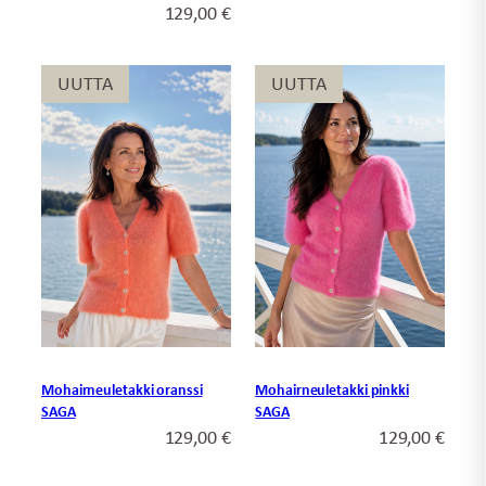
129,00
€
UUTTA
UUTTA
UUTTA
UUTTA
Mohairneuletakki pinkki
Mohairneuletakki oranssi
SAGA
SAGA
129,00
€
129,00
€