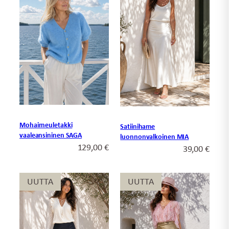
Mohairneuletakki
Satiinihame
vaaleansininen SAGA
luonnonvalkoinen MIA
129,00
€
39,00
€
UUTTA
UUTTA
UUTTA
UUTTA