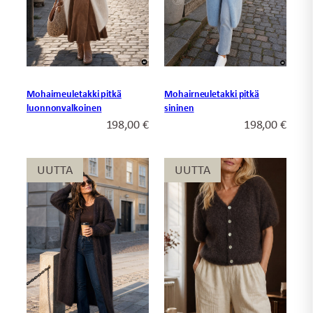
Mohairneuletakki pitkä
Mohairneuletakki pitkä
luonnonvalkoinen
sininen
198,00
€
198,00
€
UUTTA
UUTTA
UUTTA
UUTTA