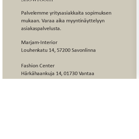
Palvelemme yritysasiakkaita sopimuksen
mukaan. Varaa aika myyntinäyttelyyn
asiakaspalvelusta.
Marjam-Interior
Louhenkatu 14, 57200 Savonlinna
Fashion Center
Härkähaankuja 14, 01730 Vantaa
© AmandaB 2026
Verkkosivut: WebAula
Saavuteettavuusseloste
Facebook
Instagram