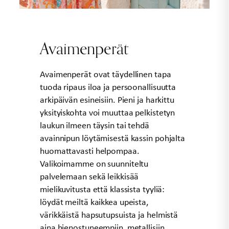
Avaimenperät
Avaimenperät ovat täydellinen tapa
tuoda ripaus iloa ja persoonallisuutta
arkipäivän esineisiin. Pieni ja harkittu
yksityiskohta voi muuttaa pelkistetyn
laukun ilmeen täysin tai tehdä
avainnipun löytämisestä kassin pohjalta
huomattavasti helpompaa.
Valikoimamme on suunniteltu
palvelemaan sekä leikkisää
mielikuvitusta että klassista tyyliä:
löydät meiltä kaikkea upeista,
värikkäistä hapsutupsuista ja helmistä
aina hienostuneempiin, metallisiin