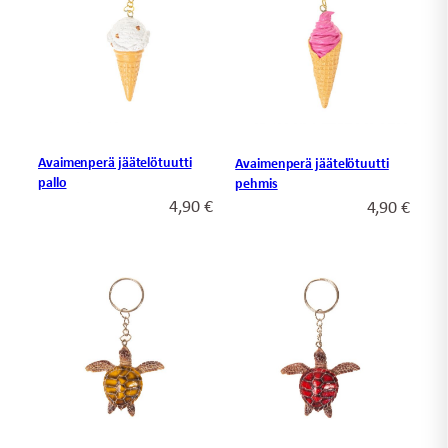
Avaimenperä jäätelötuutti
Avaimenperä jäätelötuutti
pallo
pehmis
4,90
€
4,90
€