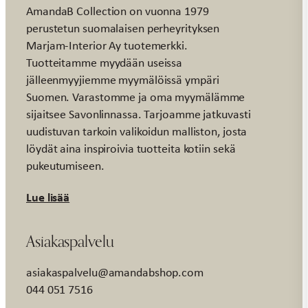
AmandaB Collection on vuonna 1979
perustetun suomalaisen perheyrityksen
Marjam-Interior Ay tuotemerkki.
Tuotteitamme myydään useissa
jälleenmyyjiemme myymälöissä ympäri
Suomen. Varastomme ja oma myymälämme
sijaitsee Savonlinnassa. Tarjoamme jatkuvasti
uudistuvan tarkoin valikoidun malliston, josta
löydät aina inspiroivia tuotteita kotiin sekä
pukeutumiseen.
Lue lisää
Asiakaspalvelu
asiakaspalvelu@amandabshop.com
044 051 7516