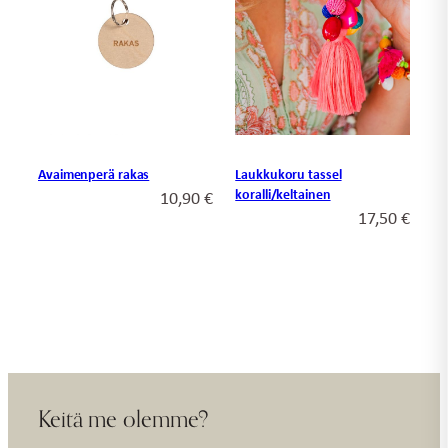
Avaimenperä rakas
Laukkukoru tassel
koralli/keltainen
10,90
€
17,50
€
Keitä me olemme?