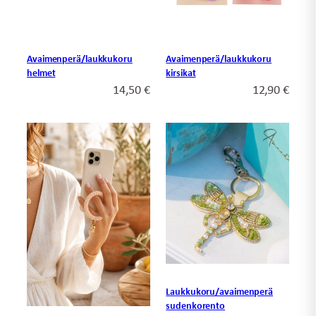
Avaimenperä/laukkukoru
Avaimenperä/laukkukoru
helmet
kirsikat
14,50
€
12,90
€
Laukkukoru/avaimenperä
sudenkorento