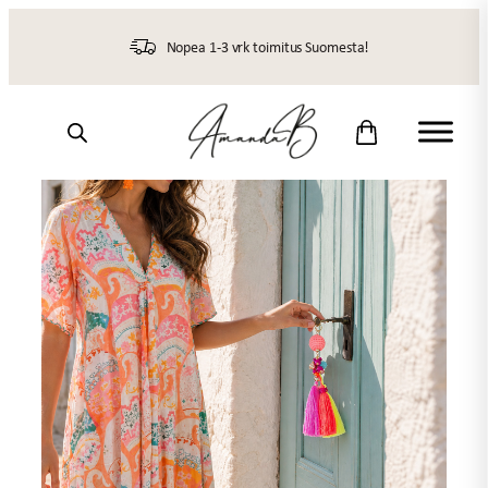
Siirry
sisältöön
Nopea 1-3 vrk toimitus Suomesta!