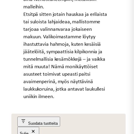
malleihin.
Etsitpä sitten jotain hauskaa ja erilaista
tai suloista lahjaideaa, mallistomme
tarjoaa valinnanvaraa jokaiseen
makuun. Valikoimastamme löytyy
ihastuttavia hahmoja, kuten kesäisiä
jäätelöitä, sympaattisia kilpikonnia ja
tunnelmallisia kesämökkejä – ja vaikka
mitä muuta! Nämä monikäyttöiset
asusteet toimivat upeasti paitsi
avaimenperinä, myös näyttävinä
laukkukoruina, jotka antavat laukullesi
uniikin ilmeen.
Suodata tuotteita
Sulje