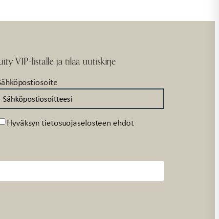
Liity VIP-listalle ja tilaa uutiskirje
Sähköpostiosoite
Suostumus
Hyväksyn tietosuojaselosteen ehdot