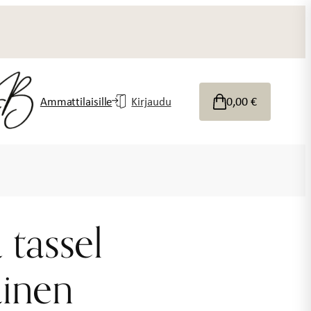
0,00
€
Ammattilaisille
Kirjaudu
tassel
ainen