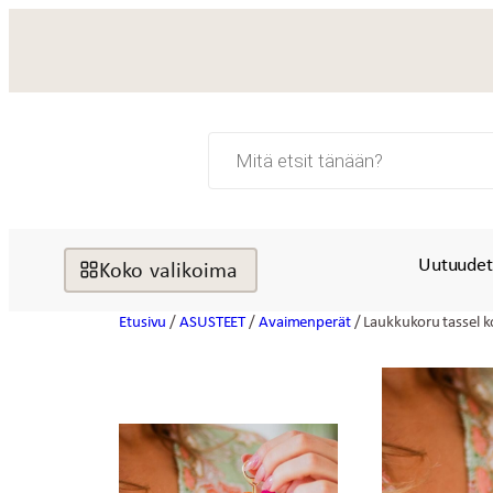
Siirry
sisältöön
Products
search
Uutuude
Koko valikoima
Etusivu
/
ASUSTEET
/
Avaimenperät
/ Laukkukoru tassel ko