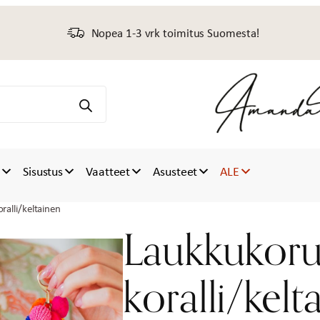
Nopea 1-3 vrk toimitus Suomesta!
t
Sisustus
Vaatteet
Asusteet
ALE
ralli/keltainen
Laukkukoru 
koralli/kelt