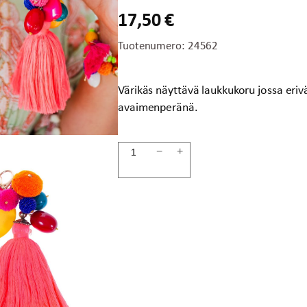
17,50
€
Tuotenumero:
24562
Värikäs näyttävä laukkukoru jossa erivä
avaimenperänä.
Laukkukoru
−
+
tassel
koralli/keltainen
määrä