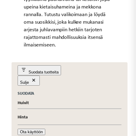
upeina kietaisuhameina ja mekkona
rannalla. Tutustu valikoimaan ja löydä
oma suosikkisi, joka kulkee mukanasi
arjesta juhlavampiin hetkiin tarjoten
rajattomasti mahdollisuuksia itsensä
ilmaisemiseen.
Suodata tuotteita
Sulje
SUODATA
Huivit
Hinta
Ota käyttöön