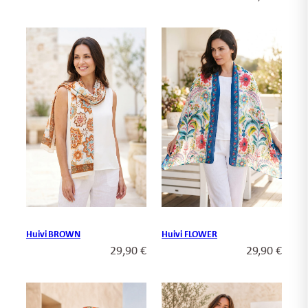
Huivi BROWN
Huivi FLOWER
29,90
€
29,90
€