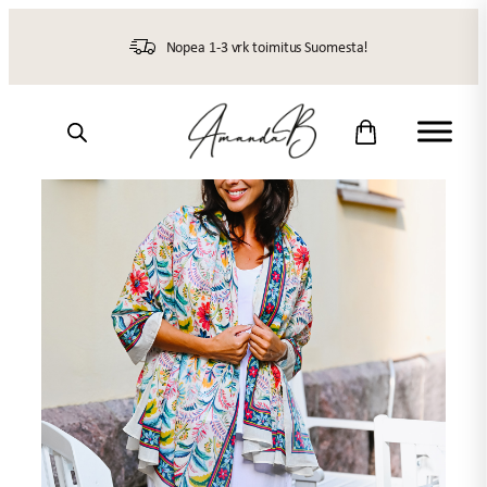
Siirry
sisältöön
Nopea 1-3 vrk toimitus Suomesta!