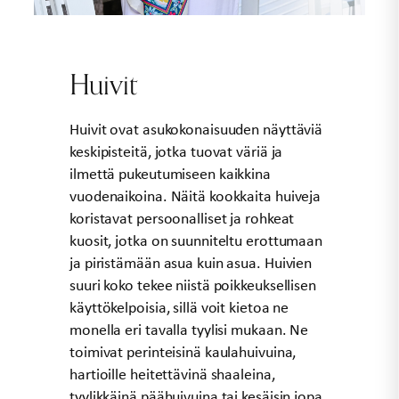
Huivit
Huivit ovat asukokonaisuuden näyttäviä
keskipisteitä, jotka tuovat väriä ja
ilmettä pukeutumiseen kaikkina
vuodenaikoina. Näitä kookkaita huiveja
koristavat persoonalliset ja rohkeat
kuosit, jotka on suunniteltu erottumaan
ja piristämään asua kuin asua. Huivien
suuri koko tekee niistä poikkeuksellisen
käyttökelpoisia, sillä voit kietoa ne
monella eri tavalla tyylisi mukaan. Ne
toimivat perinteisinä kaulahuivuina,
hartioille heitettävinä shaaleina,
tyylikkäinä päähuivuina tai kesäisin jopa