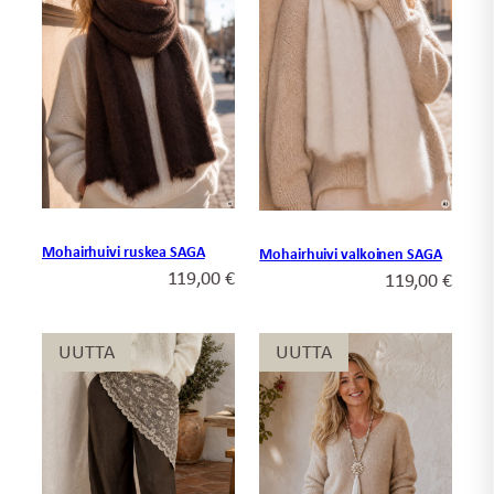
Mohairhuivi ruskea SAGA
Mohairhuivi valkoinen SAGA
119,00
€
119,00
€
UUTTA
UUTTA
UUTTA
UUTTA