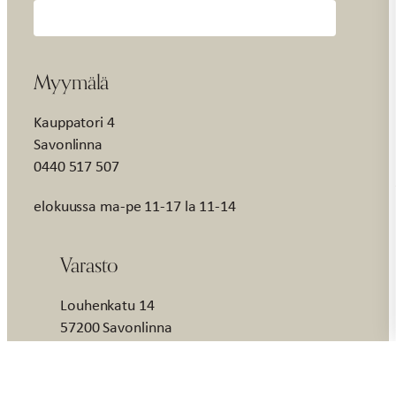
Myymälä
Kauppatori 4
Savonlinna
0440 517 507
elokuussa ma-pe 11-17 la 11-14
Varasto
Louhenkatu 14
57200 Savonlinna
Showroom