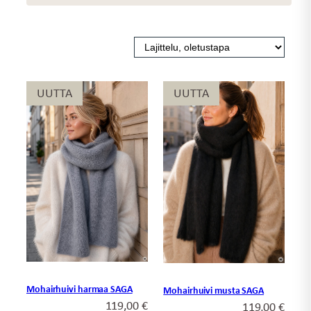
UUTTA
UUTTA
UUTTA
UUTTA
Mohairhuivi harmaa SAGA
Mohairhuivi musta SAGA
119,00
€
119,00
€