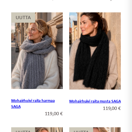
UUTTA
UUTTA
Mohairhuivi raita harmaa
Mohairhuivi raita musta SAGA
SAGA
119,00
€
119,00
€