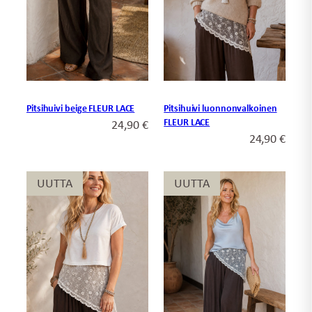
Pitsihuivi beige FLEUR LACE
Pitsihuivi luonnonvalkoinen
FLEUR LACE
24,90
€
24,90
€
UUTTA
UUTTA
UUTTA
UUTTA