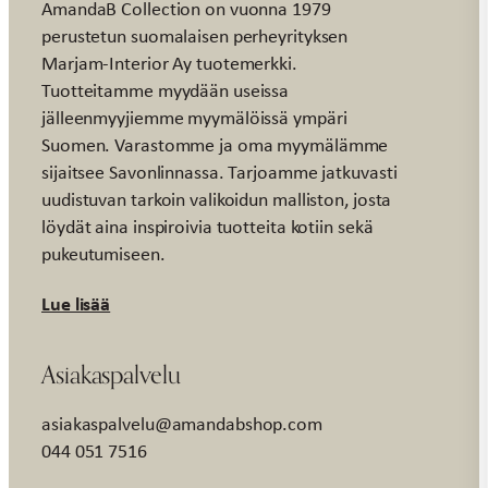
AmandaB Collection on vuonna 1979
perustetun suomalaisen perheyrityksen
Marjam-Interior Ay tuotemerkki.
Tuotteitamme myydään useissa
jälleenmyyjiemme myymälöissä ympäri
Suomen. Varastomme ja oma myymälämme
sijaitsee Savonlinnassa. Tarjoamme jatkuvasti
uudistuvan tarkoin valikoidun malliston, josta
löydät aina inspiroivia tuotteita kotiin sekä
pukeutumiseen.
Lue lisää
Asiakaspalvelu
asiakaspalvelu@amandabshop.com
044 051 7516