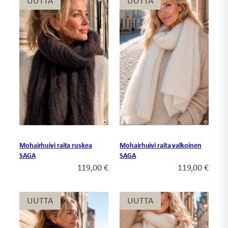
UUTTA
UUTTA
UUTTA
UUTTA
Mohairhuivi raita ruskea
Mohairhuivi raita valkoinen
SAGA
SAGA
119,00
€
119,00
€
UUTTA
UUTTA
UUTTA
UUTTA