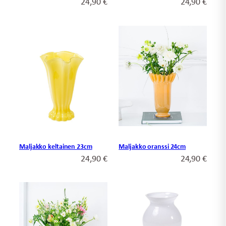
24,90
€
24,90
€
Maljakko keltainen 23cm
Maljakko oranssi 24cm
24,90
€
24,90
€