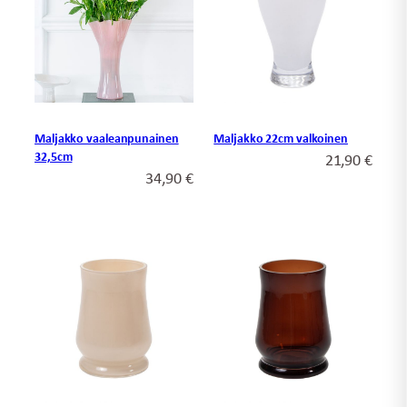
Maljakko vaaleanpunainen
Maljakko 22cm valkoinen
32,5cm
21,90
€
34,90
€