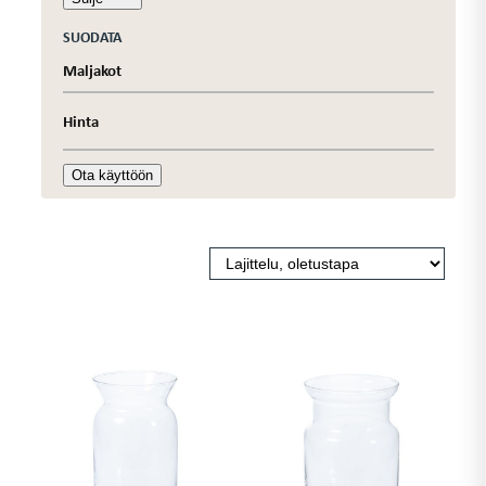
SUODATA
Maljakot
Hinta
Ota käyttöön