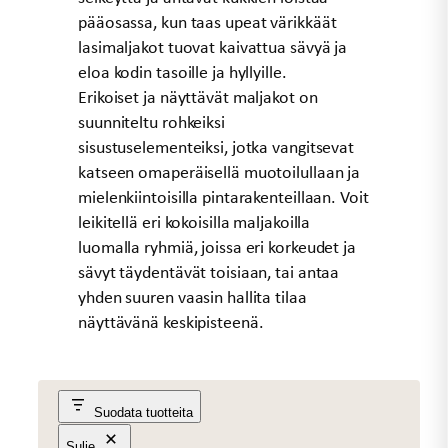
pääosassa, kun taas upeat värikkäät
lasimaljakot tuovat kaivattua sävyä ja
eloa kodin tasoille ja hyllyille.
Erikoiset ja näyttävät maljakot on
suunniteltu rohkeiksi
sisustuselementeiksi, jotka vangitsevat
katseen omaperäisellä muotoilullaan ja
mielenkiintoisilla pintarakenteillaan. Voit
leikitellä eri kokoisilla maljakoilla
luomalla ryhmiä, joissa eri korkeudet ja
sävyt täydentävät toisiaan, tai antaa
yhden suuren vaasin hallita tilaa
näyttävänä keskipisteenä.
Suodata tuotteita
Sulje