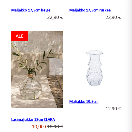
Maljakko 17,5cm beige
Maljakko 17,5cm ruskea
22,90
€
22,90
€
ALE
ALE
Maljakko 19,5cm
12,90
€
Lasimaljakko 18cm CLARA
Alkuperäinen
Nykyinen
10,00
€
18,90
€
hinta
hinta