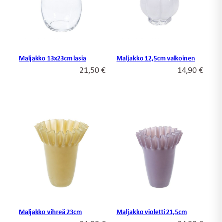
Maljakko 13x23cm lasia
Maljakko 12,5cm valkoinen
21,50
€
14,90
€
Maljakko vihreä 23cm
Maljakko violetti 21,5cm