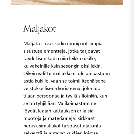
Maljakot
Maljakot ovat kodin monipuolisimpia
sisustuselementtejä, jotka tarjoavat
täydellisen kodin niin leikkokukille,
kuivaheinille kuin sesongin oksillekin.
Oikein valittu maljakko ei ole ainoastaan
astia kukille, vaan se toimii itsenäisenä
veistoksellisena koristeena, joka tuo
tilaan persoonaa ja tyyliä silloinkin, kun
se on tyhjillään. Valikoimastamme
löydät laajan kattauksen erilaisia
muotoja ja materiaaleja: kirkkaat
peruslasimaljakot tarjoavat ajatonta
selkeyttä ja antavat kukkien loistaa