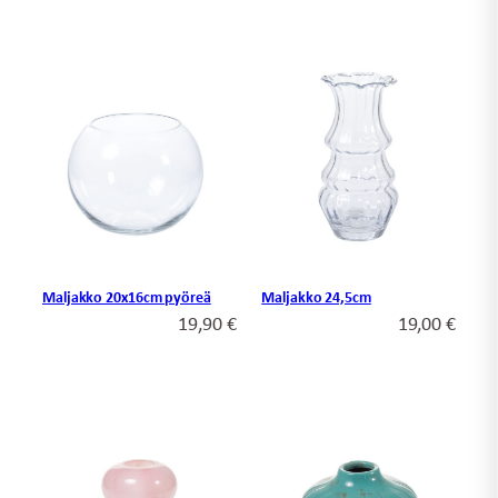
oli:
on:
18,90 €.
10,00 €.
Maljakko 20x16cm pyöreä
Maljakko 24,5cm
19,90
€
19,00
€