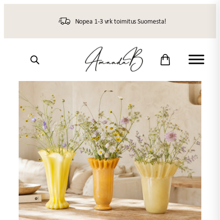
Siirry
sisältöön
Nopea 1-3 vrk toimitus Suomesta!