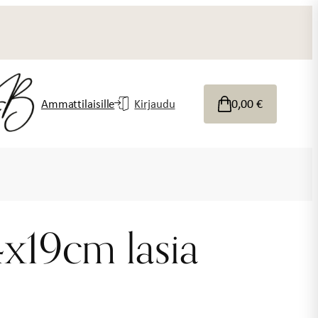
0,00
€
Ammattilaisille
Kirjaudu
4x19cm lasia