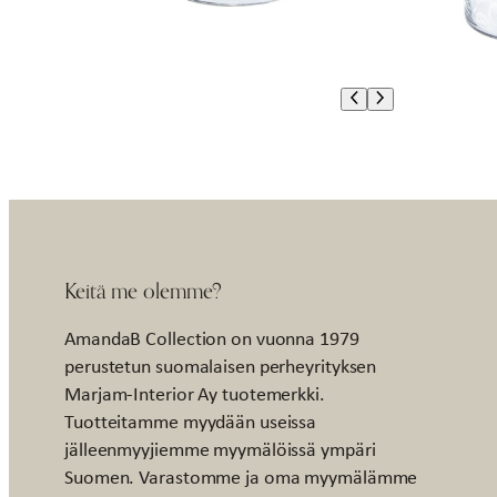
Keitä me olemme?
AmandaB Collection on vuonna 1979
perustetun suomalaisen perheyrityksen
Marjam-Interior Ay tuotemerkki.
Tuotteitamme myydään useissa
jälleenmyyjiemme myymälöissä ympäri
Suomen. Varastomme ja oma myymälämme