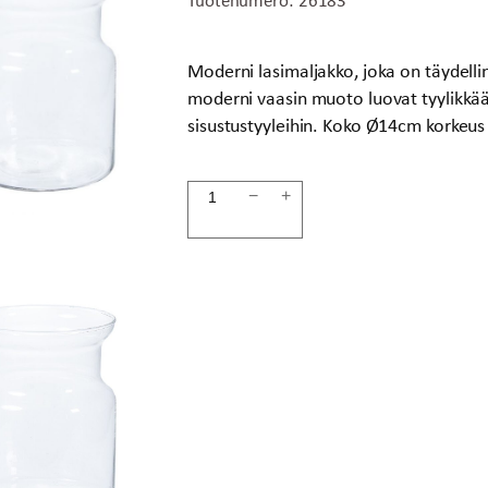
Moderni lasimaljakko, joka on täydellin
moderni vaasin muoto luovat tyylikkään 
sisustustyyleihin. Koko Ø14cm korkeu
Maljakko
−
+
14x19cm
lasia
määrä