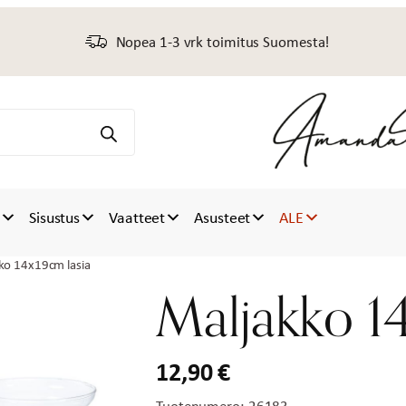
Nopea 1-3 vrk toimitus Suomesta!
t
Sisustus
Vaatteet
Asusteet
ALE
ko 14x19cm lasia
Maljakko 1
12,90
€
Tuotenumero:
26183