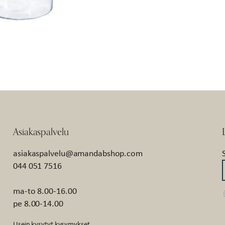
Asiakaspalvelu
asiakaspalvelu@amandabshop.com
044 051 7516
ma-to 8.00-16.00
pe 8.00-14.00
Usein kysytyt kysymykset