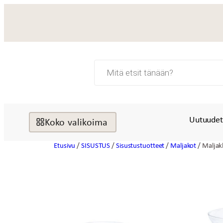
Siirry
sisältöön
Products
search
Uutuude
Koko valikoima
Etusivu
/
SISUSTUS
/
Sisustustuotteet
/
Maljakot
/ Maljak