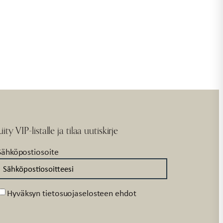
Liity VIP-listalle ja tilaa uutiskirje
Sähköpostiosoite
Suostumus
Hyväksyn tietosuojaselosteen ehdot