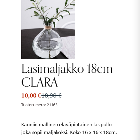
Lasimaljakko 18cm
CLARA
10,00
€
18,90
€
Alkuperäinen
Nykyinen
hinta
hinta
Tuotenumero:
21163
oli:
on:
18,90 €.
10,00 €.
Kauniin mallinen eläväpintainen lasipullo
joka sopii maljakoksi. Koko 16 x 16 x 18cm.