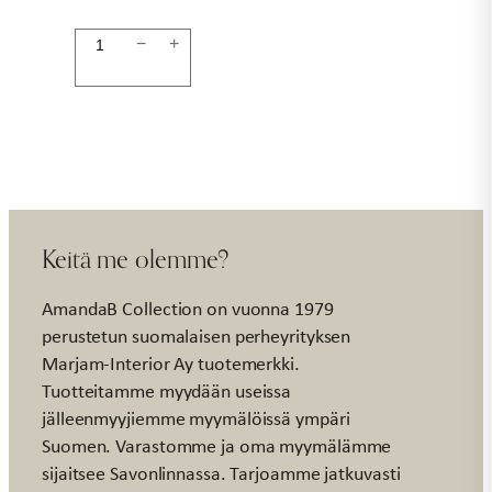
Lasimaljakko
−
+
18cm
CLARA
määrä
Keitä me olemme?
AmandaB Collection on vuonna 1979
perustetun suomalaisen perheyrityksen
Marjam-Interior Ay tuotemerkki.
Tuotteitamme myydään useissa
jälleenmyyjiemme myymälöissä ympäri
Suomen. Varastomme ja oma myymälämme
sijaitsee Savonlinnassa. Tarjoamme jatkuvasti