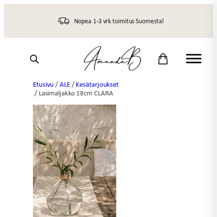
Siirry
sisältöön
Nopea 1-3 vrk toimitus Suomesta!
Etusivu
/
ALE
/
Kesätarjoukset
/ Lasimaljakko 18cm CLARA