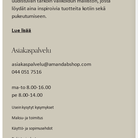
uudistuvan tarkoin valikoidun malliston, josta
löydät aina inspiroivia tuotteita kotiin sekä
pukeutumiseen.
Lue lisää
Asiakaspalvelu
asiakaspalvelu@amandabshop.com
044 051 7516
ma-to 8.00-16.00
pe 8.00-14.00
Usein kysytyt kysymykset
Maksu- ja toimitus
Käyttö- ja sopimusehdot