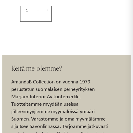
Alunen
−
+
beige
10,5cm
määrä
Keitä me olemme?
AmandaB Collection on vuonna 1979
perustetun suomalaisen perheyrityksen
Marjam-Interior Ay tuotemerkki.
Tuotteitamme myydään useissa
jälleenmyyjiemme myymälöissä ympäri
Suomen. Varastomme ja oma myymälämme
sijaitsee Savonlinnassa. Tarjoamme jatkuvasti