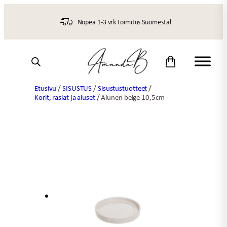
Siirry
sisältöön
Nopea 1-3 vrk toimitus Suomesta!
Etusivu
/
SISUSTUS
/
Sisustustuotteet
/
Korit, rasiat ja aluset
/ Alunen beige 10,5cm