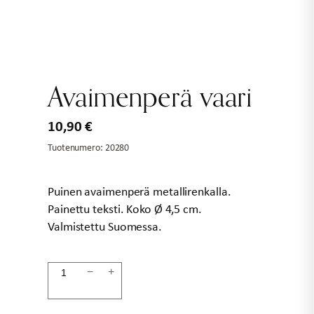
Avaimenperä vaari
10,90
€
Tuotenumero:
20280
Puinen avaimenperä metallirenkalla.
Painettu teksti. Koko Ø 4,5 cm.
Valmistettu Suomessa.
Avaimenperä
−
+
vaari
määrä