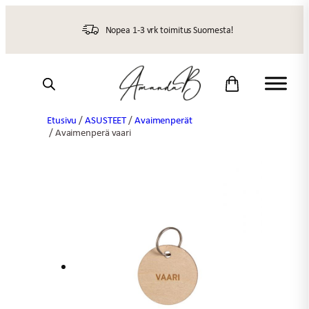
Siirry
sisältöön
Nopea 1-3 vrk toimitus Suomesta!
Etusivu
/
ASUSTEET
/
Avaimenperät
/ Avaimenperä vaari