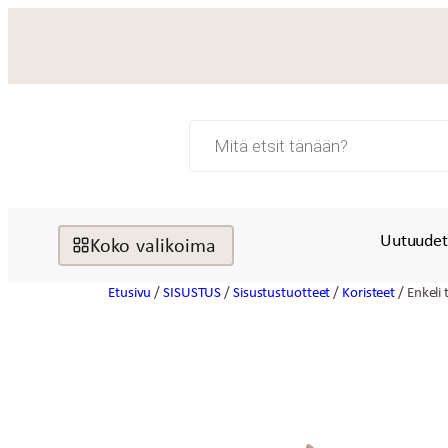
Siirry
sisältöön
Products
search
Uutuude
Koko valikoima
Etusivu
/
SISUSTUS
/
Sisustustuotteet
/
Koristeet
/ Enkeli 