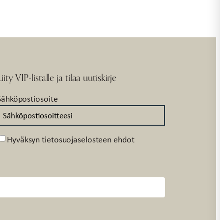
Liity VIP-listalle ja tilaa uutiskirje
Sähköpostiosoite
Suostumus
Hyväksyn tietosuojaselosteen ehdot