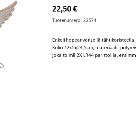
22,50
€
Tuotenumero:
22574
Enkeli hopeanvärisellä tähtikoristeella.
Koko 12x5x24,5cm, materiaali: polyrei
joka toimii 2X LR44 paristoilla, ensimm