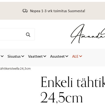
Nopea 1-3 vrk toimitus Suomesta!
t
Sisustus
Vaatteet
Asusteet
ALE
tähtikoristeella 24,5cm
Enkeli tähti
24,5cm