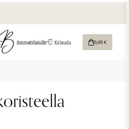
0,00
€
Ammattilaisille
Kirjaudu
koristeella