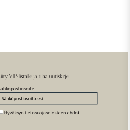
Liity VIP-listalle ja tilaa uutiskirje
Sähköpostiosoite
Suostumus
Hyväksyn tietosuojaselosteen ehdot