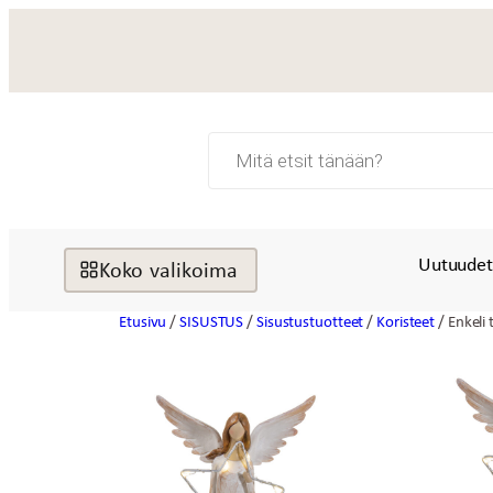
Siirry
sisältöön
Products
search
Uutuude
Koko valikoima
Etusivu
/
SISUSTUS
/
Sisustustuotteet
/
Koristeet
/ Enkeli 