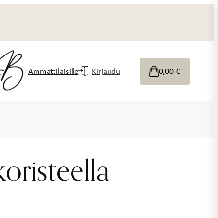
0,00
€
Ammattilaisille
Kirjaudu
koristeella