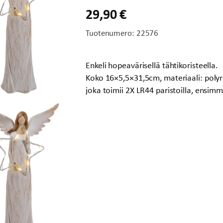
29,90
€
Tuotenumero:
22576
Enkeli hopeavärisellä tähtikoristeella.
Koko 16×5,5×31,5cm, materiaali: polyr
joka toimii 2X LR44 paristoilla, ensimm