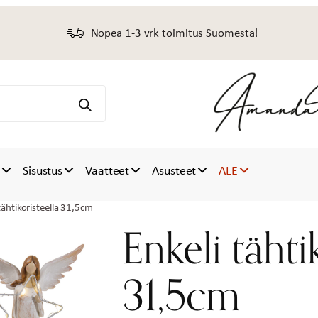
Nopea 1-3 vrk toimitus Suomesta!
t
Sisustus
Vaatteet
Asusteet
ALE
tähtikoristeella 31,5cm
Enkeli tähti
31,5cm