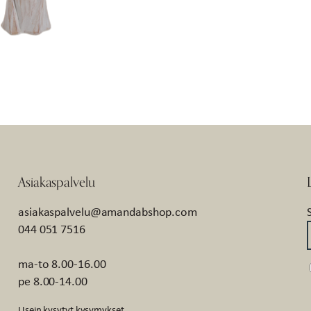
Asiakaspalvelu
asiakaspalvelu@amandabshop.com
044 051 7516
ma-to 8.00-16.00
pe 8.00-14.00
Usein kysytyt kysymykset