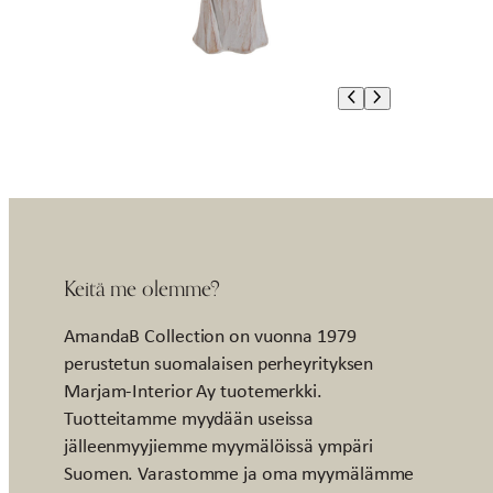
Keitä me olemme?
AmandaB Collection on vuonna 1979
perustetun suomalaisen perheyrityksen
Marjam-Interior Ay tuotemerkki.
Tuotteitamme myydään useissa
jälleenmyyjiemme myymälöissä ympäri
Suomen. Varastomme ja oma myymälämme