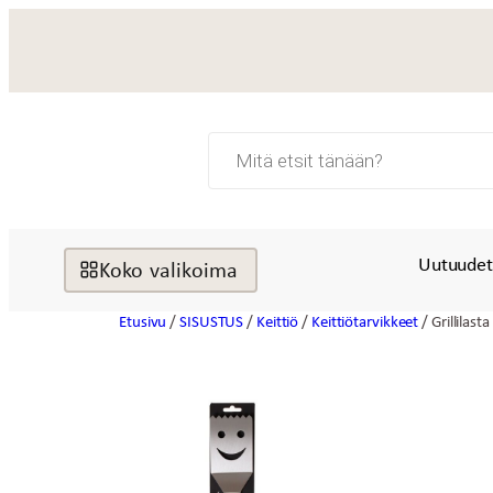
Siirry
sisältöön
Products
search
Uutuude
Koko valikoima
Etusivu
/
SISUSTUS
/
Keittiö
/
Keittiötarvikkeet
/ Grillilasta