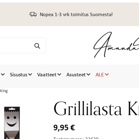
Nopea 1-3 vrk toimitus Suomesta!
t
Sisustus
Vaatteet
Asusteet
ALE
 King
Grillilasta 
9,95
€
Tuotenumero:
22639