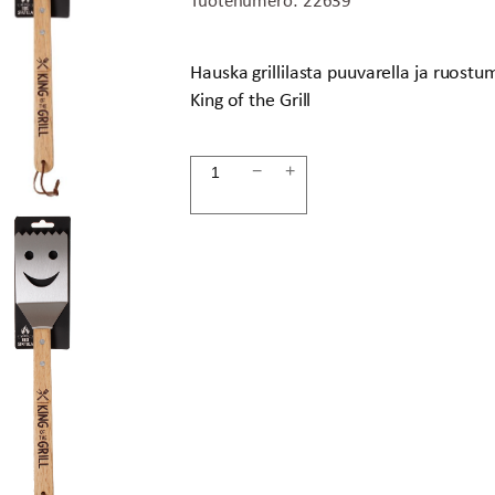
Hauska grillilasta puuvarella ja ruostu
King of the Grill
Grillilasta
−
+
King
määrä