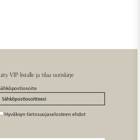
Liity VIP-listalle ja tilaa uutiskirje
Sähköpostiosoite
Suostumus
Hyväksyn tietosuojaselosteen ehdot