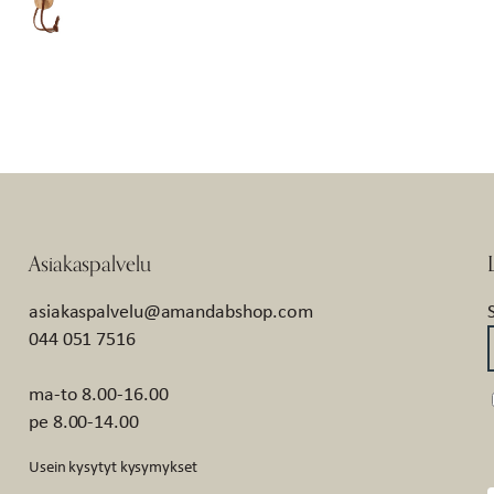
Asiakaspalvelu
asiakaspalvelu@amandabshop.com
044 051 7516
ma-to 8.00-16.00
pe 8.00-14.00
Usein kysytyt kysymykset