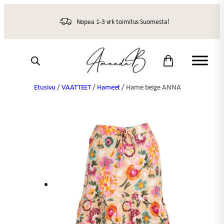
Siirry
sisältöön
Nopea 1-3 vrk toimitus Suomesta!
Etusivu
/
VAATTEET
/
Hameet
/ Hame beige ANNA