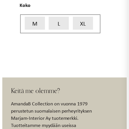
Koko
M
L
XL
Keitä me olemme?
AmandaB Collection on vuonna 1979
perustetun suomalaisen perheyrityksen
Marjam-Interior Ay tuotemerkki.
Tuotteitamme myydään useissa