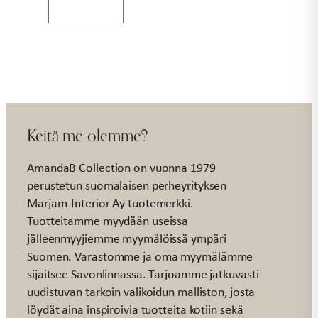
sininen
MUSLIN
määrä
Keitä me olemme?
AmandaB Collection on vuonna 1979
perustetun suomalaisen perheyrityksen
Marjam-Interior Ay tuotemerkki.
Tuotteitamme myydään useissa
jälleenmyyjiemme myymälöissä ympäri
Suomen. Varastomme ja oma myymälämme
sijaitsee Savonlinnassa. Tarjoamme jatkuvasti
uudistuvan tarkoin valikoidun malliston, josta
löydät aina inspiroivia tuotteita kotiin sekä