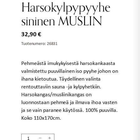
Harsokylpypyyhe
sininen MUSLIN
32,90
€
Tuotenumero:
26831
Pehmeästä imukykyisestä harsokankaasta
valmistettu puuvillainen iso pyyhe johon on
ihana kietoutua. Täydellinen valinta
rentouttaviin sauna -ja kylpyhetkiin.
Harsokangas/musliinikangas on
luonnostaan pehmeä ja ilmava ihoa vasten
ja se vain paranee käytössä. 100% puuvilla.
Koko 110x170cm.
Harsokylpypyyhe
−
+