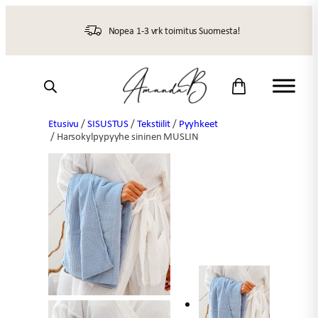
Siirry
sisältöön
Nopea 1-3 vrk toimitus Suomesta!
Etusivu
/
SISUSTUS
/
Tekstiilit
/
Pyyhkeet
/ Harsokylpypyyhe sininen MUSLIN