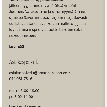
jälleenmyyjiemme myymälöissä ympäri
Suomen. Varastomme ja oma myymälämme
sijaitsee Savonlinnassa. Tarjoamme jatkuvasti
uudistuvan tarkoin valikoidun malliston, josta
löydät aina inspiroivia tuotteita kotiin sekä
pukeutumiseen.
Lue lisää
Asiakaspalvelu
asiakaspalvelu@amandabshop.com
044 051 7516
ma-to 8.00-16.00
pe 8.00-14.00
Usein kysytyt kysymykset