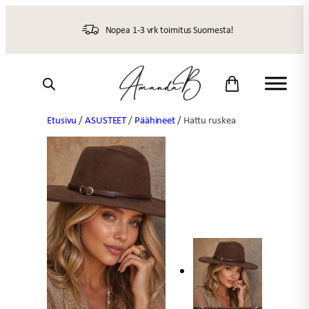
Siirry
sisältöön
Nopea 1-3 vrk toimitus Suomesta!
Etusivu
/
ASUSTEET
/
Päähineet
/ Hattu ruskea