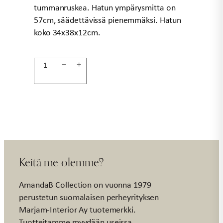
tummanruskea. Hatun ympärysmitta on
57cm, säädettävissä pienemmäksi. Hatun
koko 34x38x12cm.
Hattu
−
+
ruskea
määrä
Keitä me olemme?
AmandaB Collection on vuonna 1979
perustetun suomalaisen perheyrityksen
Marjam-Interior Ay tuotemerkki.
Tuotteitamme myydään useissa