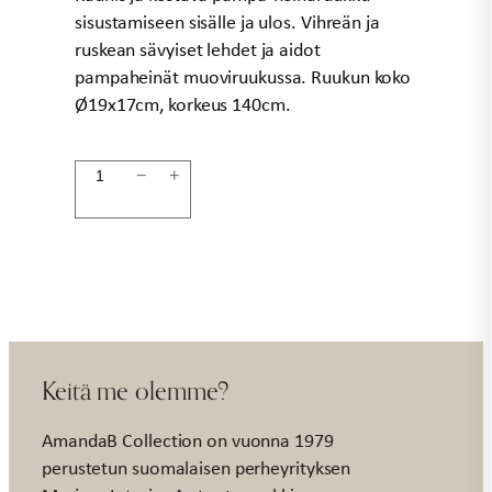
sisustamiseen sisälle ja ulos. Vihreän ja
ruskean sävyiset lehdet ja aidot
pampaheinät muoviruukussa. Ruukun koko
Ø19x17cm, korkeus 140cm.
Heinäruukku
−
+
140cm
määrä
Keitä me olemme?
AmandaB Collection on vuonna 1979
perustetun suomalaisen perheyrityksen