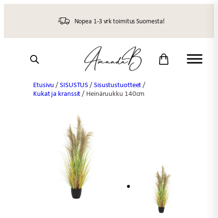
Siirry
sisältöön
Nopea 1-3 vrk toimitus Suomesta!
Etusivu
/
SISUSTUS
/
Sisustustuotteet
/
Kukat ja kranssit
/ Heinäruukku 140cm