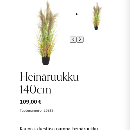
Heinäruukku
140cm
109,00
€
Tuotenumero:
26339
Kaunis ja kestävä pampa-heinäruukku