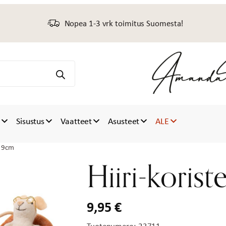
Nopea 1-3 vrk toimitus Suomesta!
t
Sisustus
Vaatteet
Asusteet
ALE
e 9cm
Hiiri-koris
9,95
€
Tuotenumero:
23711