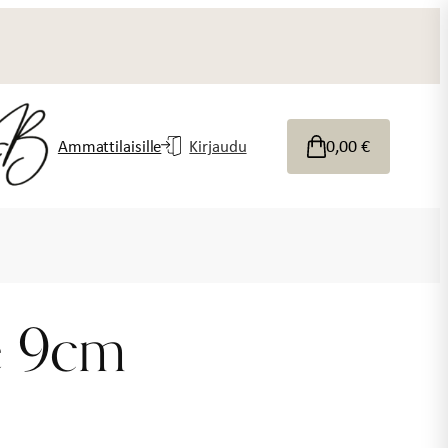
0,00
€
Ammattilaisille
Kirjaudu
te 9cm