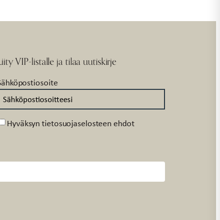
Liity VIP-listalle ja tilaa uutiskirje
Sähköpostiosoite
Suostumus
Hyväksyn tietosuojaselosteen ehdot