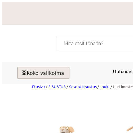
Siirry
sisältöön
Products
search
Uutuude
Koko valikoima
Etusivu
/
SISUSTUS
/
Sesonkisisustus
/
Joulu
/ Hiiri-korist