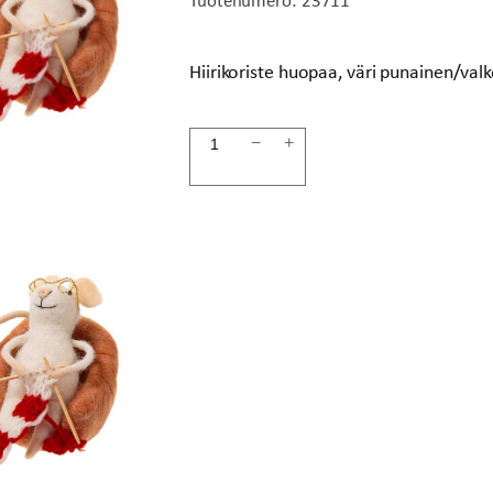
Hiirikoriste huopaa, väri punainen/va
Hiiri-
−
+
koriste
9cm
määrä