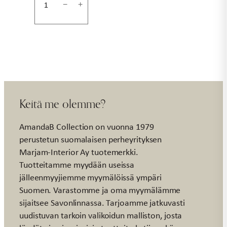
Horoskooppimuki
−
+
kalat
määrä
Keitä me olemme?
AmandaB Collection on vuonna 1979
perustetun suomalaisen perheyrityksen
Marjam-Interior Ay tuotemerkki.
Tuotteitamme myydään useissa
jälleenmyyjiemme myymälöissä ympäri
Suomen. Varastomme ja oma myymälämme
sijaitsee Savonlinnassa. Tarjoamme jatkuvasti
uudistuvan tarkoin valikoidun malliston, josta