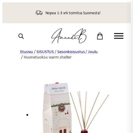
Siirry
sisältöön
Nopea 1-3 vrk toimitus Suomesta!
Etusivu
/
SISUSTUS
/
Sesonkisisustus
/
Joulu
/ Huonetuoksu warm shelter