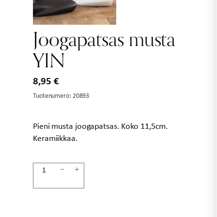
Joogapatsas musta
YIN
8,95
€
Tuotenumero:
20893
Pieni musta joogapatsas. Koko 11,5cm.
Keramiikkaa.
Joogapatsas
−
+
musta
YIN
määrä