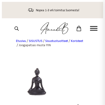
Siirry
sisältöön
Nopea 1-3 vrk toimitus Suomesta!
Etusivu
/
SISUSTUS
/
Sisustustuotteet
/
Koristeet
/ Joogapatsas musta YIN