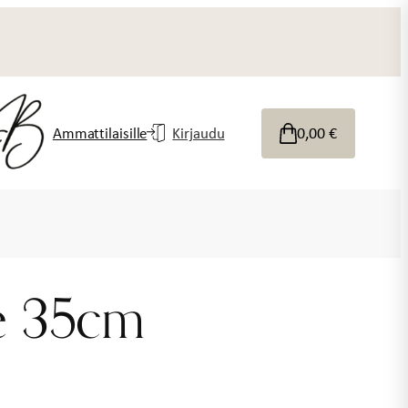
0,00
€
Ammattilaisille
Kirjaudu
te 35cm