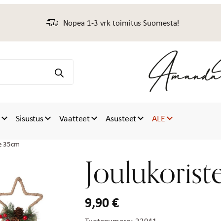
Nopea 1-3 vrk toimitus Suomesta!
t
Sisustus
Vaatteet
Asusteet
ALE
te 35cm
Joulukoris
9,90
€
Tuotenumero:
22941