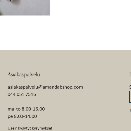
Asiakaspalvelu
asiakaspalvelu@amandabshop.com
044 051 7516
ma-to 8.00-16.00
pe 8.00-14.00
Usein kysytyt kysymykset