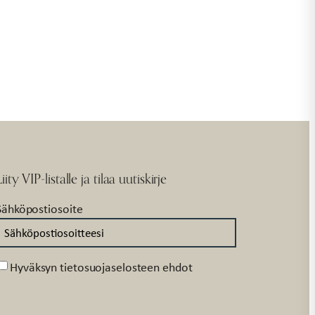
Liity VIP-listalle ja tilaa uutiskirje
Sähköpostiosoite
Suostumus
Hyväksyn tietosuojaselosteen ehdot