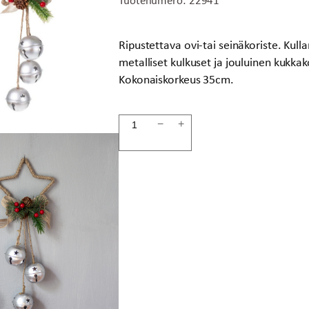
Ripustettava ovi-tai seinäkoriste. Kull
metalliset kulkuset ja jouluinen kukkak
Kokonaiskorkeus 35cm.
Joulukoriste
−
+
35cm
määrä