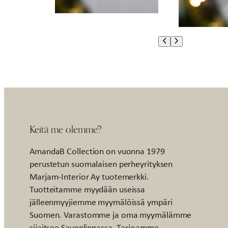
Keitä me olemme?
AmandaB Collection on vuonna 1979
perustetun suomalaisen perheyrityksen
Marjam-Interior Ay tuotemerkki.
Tuotteitamme myydään useissa
jälleenmyyjiemme myymälöissä ympäri
Suomen. Varastomme ja oma myymälämme
sijaitsee Savonlinnassa. Tarjoamme