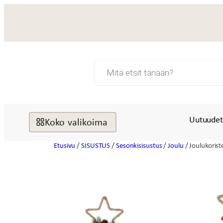
Siirry
sisältöön
Products
search
Uutuude
Koko valikoima
Etusivu
/
SISUSTUS
/
Sesonkisisustus
/
Joulu
/ Joulukoris