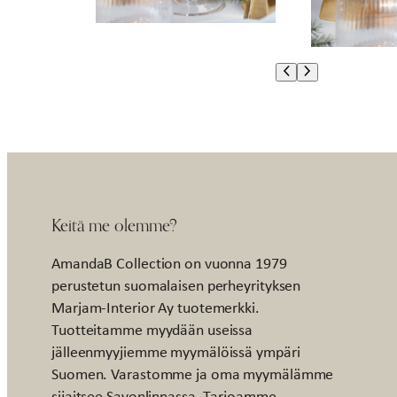
Keitä me olemme?
AmandaB Collection on vuonna 1979
perustetun suomalaisen perheyrityksen
Marjam-Interior Ay tuotemerkki.
Tuotteitamme myydään useissa
jälleenmyyjiemme myymälöissä ympäri
Suomen. Varastomme ja oma myymälämme
sijaitsee Savonlinnassa. Tarjoamme