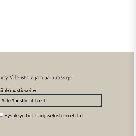
Liity VIP-listalle ja tilaa uutiskirje
Sähköpostiosoite
Suostumus
Hyväksyn tietosuojaselosteen ehdot