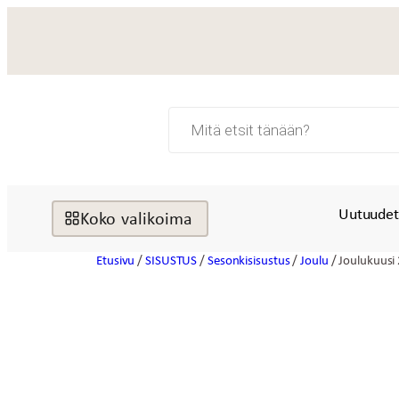
Siirry
sisältöön
Products
search
Uutuude
Koko valikoima
Etusivu
/
SISUSTUS
/
Sesonkisisustus
/
Joulu
/ Joulukuus