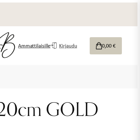
0,00
€
Ammattilaisille
Kirjaudu
i 20cm GOLD