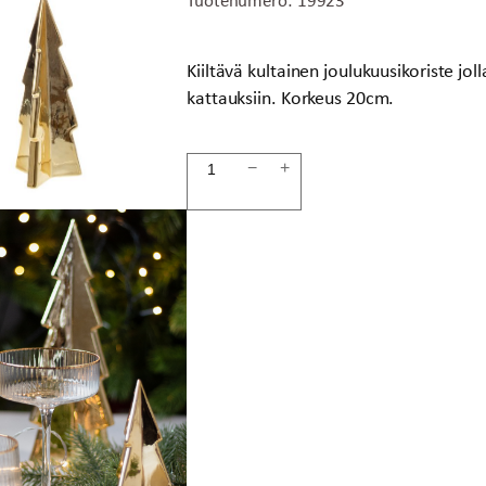
Kiiltävä kultainen joulukuusikoriste joll
kattauksiin. Korkeus 20cm.
Joulukuusi
−
+
20cm
GOLD
määrä