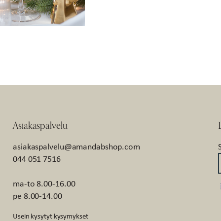
Asiakaspalvelu
asiakaspalvelu@amandabshop.com
044 051 7516
ma-to 8.00-16.00
pe 8.00-14.00
Usein kysytyt kysymykset