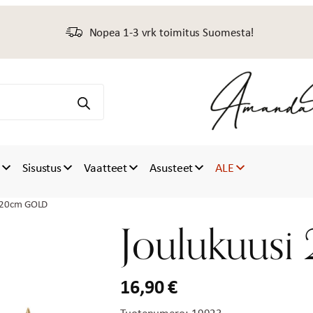
Nopea 1-3 vrk toimitus Suomesta!
t
Sisustus
Vaatteet
Asusteet
ALE
i 20cm GOLD
Joulukuus
16,90
€
Tuotenumero:
19923