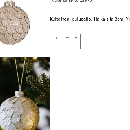
Kultainen joulupallo. Halkaisija 8cm. 
Joulupallo
−
+
GLITTER
määrä