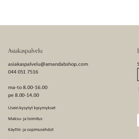
Asiakaspalvelu
asiakaspalvelu@amandabshop.com
044 051 7516
ma-to 8.00-16.00
pe 8.00-14.00
Usein kysytyt kysymykset
Maksu- ja toimitus
Käyttö- ja sopimusehdot