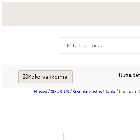
Siirry
sisältöön
Products
search
Uutuude
Koko valikoima
Etusivu
/
SISUSTUS
/
Sesonkisisustus
/
Joulu
/ Joulupallo 