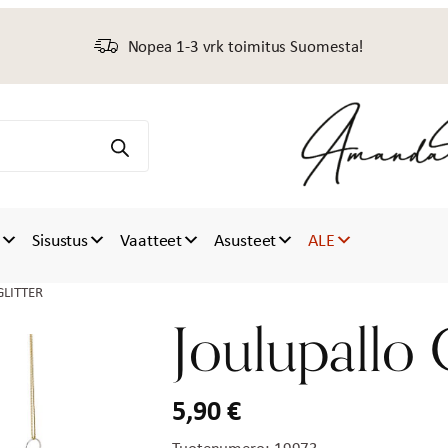
Nopea 1-3 vrk toimitus Suomesta!
t
Sisustus
Vaatteet
Asusteet
ALE
GLITTER
Joulupallo
5,90
€
Tuotenumero:
19973