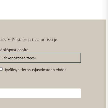
Liity VIP-listalle ja tilaa uutiskirje
Sähköpostiosoite
Suostumus
Hyväksyn tietosuojaselosteen ehdot