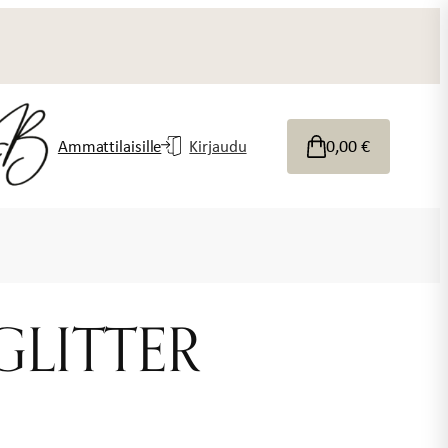
0,00
€
Ammattilaisille
Kirjaudu
 GLITTER