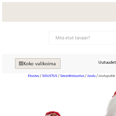
Siirry
sisältöön
Products
search
Uutuude
Koko valikoima
Etusivu
/
SISUSTUS
/
Sesonkisisustus
/
Joulu
/ Joulupukk