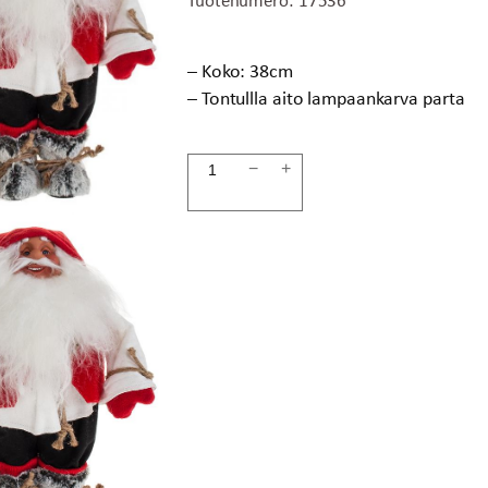
hinta
hinta
oli:
on:
65,00 €.
37,00 €.
– Koko: 38cm
– Tontullla aito lampaankarva parta
Joulupukki
−
+
WOOLY
määrä