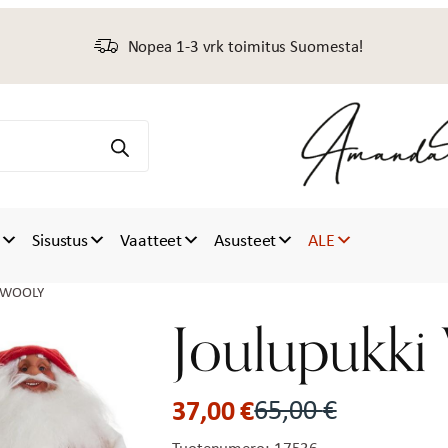
Nopea 1-3 vrk toimitus Suomesta!
t
Sisustus
Vaatteet
Asusteet
ALE
i WOOLY
Joulupukk
37,00
€
65,00
€
Alkuperäinen
Nykyinen
Tuotenumero:
17536