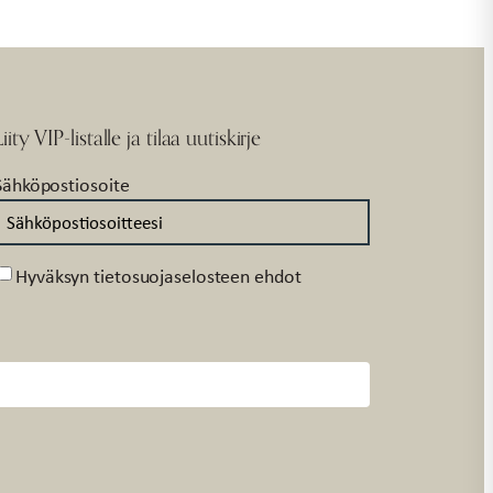
Liity VIP-listalle ja tilaa uutiskirje
Sähköpostiosoite
Suostumus
Hyväksyn tietosuojaselosteen ehdot