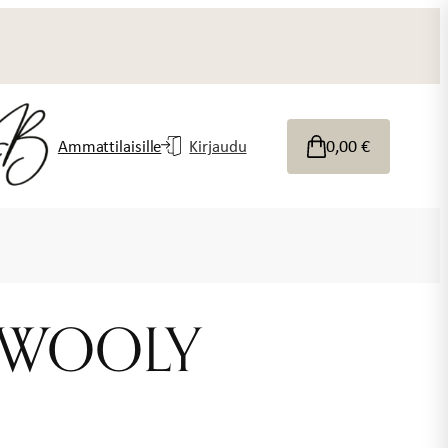
0,00
€
Ammattilaisille
Kirjaudu
i WOOLY