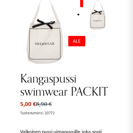
ALE
ALE
Kangaspussi
swimwear PACKIT
5,00
€
8,90
€
Alkuperäinen
Nykyinen
hinta
hinta
Tuotenumero:
20772
oli:
on:
8,90 €.
5,00 €.
Valkoinen pussi uimapuvuille joka sopii