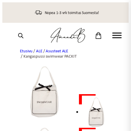
Siirry
sisältöön
Nopea 1-3 vrk toimitus Suomesta!
Etusivu
/
ALE
/
Asusteet ALE
/ Kangaspussi swimwear PACKIT
ALE