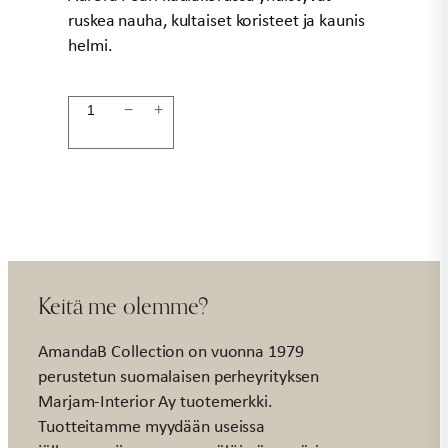
ruskea nauha, kultaiset koristeet ja kaunis
helmi.
Kaulakoru
−
+
AURORA
PEARL
määrä
Keitä me olemme?
AmandaB Collection on vuonna 1979
perustetun suomalaisen perheyrityksen
Marjam-Interior Ay tuotemerkki.
Tuotteitamme myydään useissa