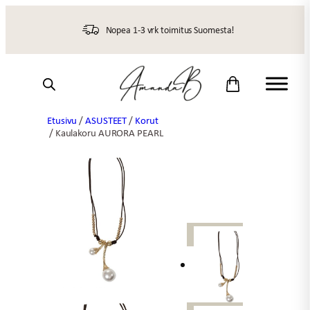
Siirry
sisältöön
Nopea 1-3 vrk toimitus Suomesta!
Etusivu
/
ASUSTEET
/
Korut
/ Kaulakoru AURORA PEARL
UUTTA