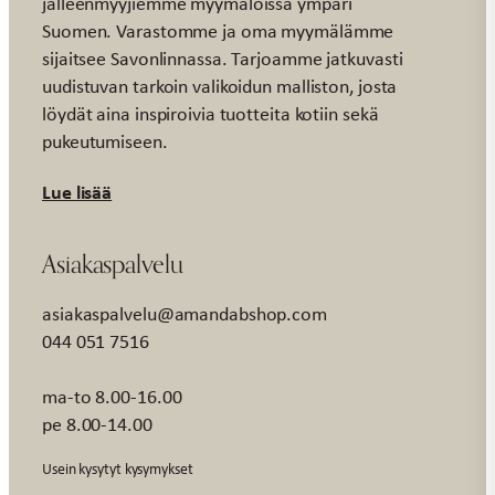
jälleenmyyjiemme myymälöissä ympäri
Suomen. Varastomme ja oma myymälämme
sijaitsee Savonlinnassa. Tarjoamme jatkuvasti
uudistuvan tarkoin valikoidun malliston, josta
löydät aina inspiroivia tuotteita kotiin sekä
pukeutumiseen.
Lue lisää
Asiakaspalvelu
asiakaspalvelu@amandabshop.com
044 051 7516
ma-to 8.00-16.00
pe 8.00-14.00
Usein kysytyt kysymykset