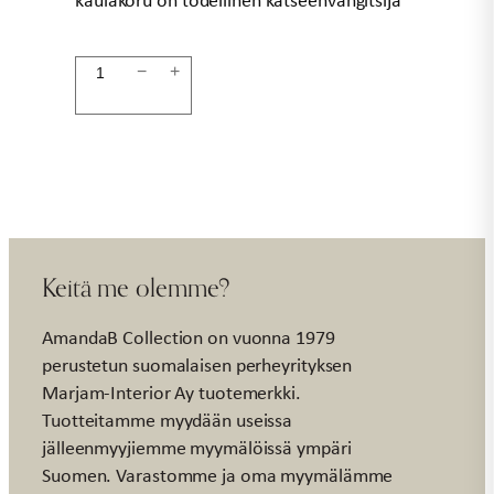
Kaulakoru
−
+
koralli
määrä
Keitä me olemme?
AmandaB Collection on vuonna 1979
perustetun suomalaisen perheyrityksen
Marjam-Interior Ay tuotemerkki.
Tuotteitamme myydään useissa
jälleenmyyjiemme myymälöissä ympäri
Suomen. Varastomme ja oma myymälämme