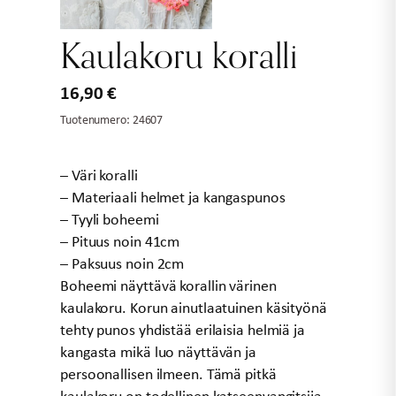
Kaulakoru koralli
16,90
€
Tuotenumero:
24607
– Väri koralli
– Materiaali helmet ja kangaspunos
– Tyyli boheemi
– Pituus noin 41cm
– Paksuus noin 2cm
Boheemi näyttävä korallin värinen
kaulakoru. Korun ainutlaatuinen käsityönä
tehty punos yhdistää erilaisia helmiä ja
kangasta mikä luo näyttävän ja
persoonallisen ilmeen. Tämä pitkä
kaulakoru on todellinen katseenvangitsija