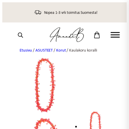
Siirry
sisältöön
Nopea 1-3 vrk toimitus Suomesta!
Etusivu
/
ASUSTEET
/
Korut
/ Kaulakoru koralli