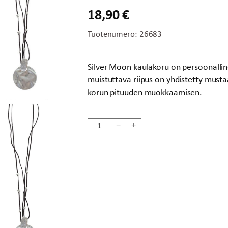
18,90
€
Tuotenumero:
26683
Silver Moon kaulakoru on persoonalline
muistuttava riipus on yhdistetty mus
korun pituuden muokkaamisen.
Kaulakoru
−
+
SILVER
MOON
määrä