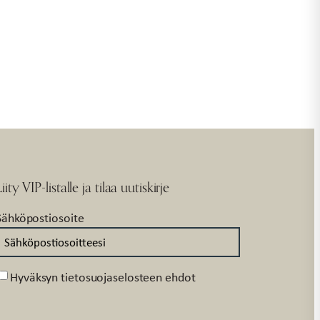
Liity VIP-listalle ja tilaa uutiskirje
Sähköpostiosoite
Suostumus
Hyväksyn tietosuojaselosteen ehdot