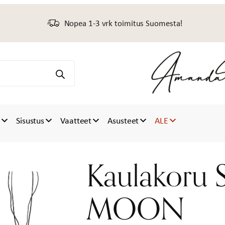
Nopea 1-3 vrk toimitus Suomesta!
t
Sisustus
Vaatteet
Asusteet
ALE
Kaulakoru 
MOON