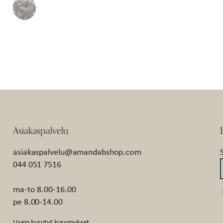
Asiakaspalvelu
asiakaspalvelu@amandabshop.com
044 051 7516
ma-to 8.00-16.00
pe 8.00-14.00
Usein kysytyt kysymykset