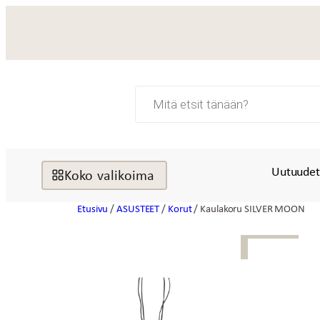
Siirry
sisältöön
Products
search
Uutuude
Koko valikoima
Etusivu
/
ASUSTEET
/
Korut
/ Kaulakoru SILVER MOON
UUTTA