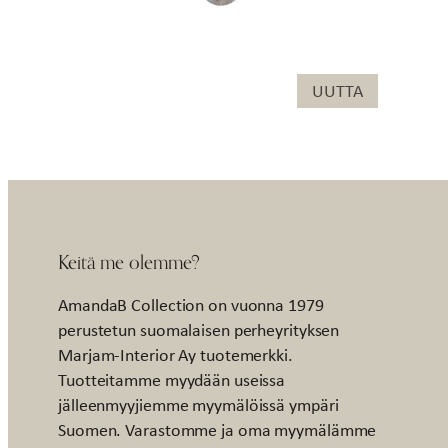
UUTTA
Keitä me olemme?
AmandaB Collection on vuonna 1979
perustetun suomalaisen perheyrityksen
Marjam-Interior Ay tuotemerkki.
Tuotteitamme myydään useissa
jälleenmyyjiemme myymälöissä ympäri
Suomen. Varastomme ja oma myymälämme