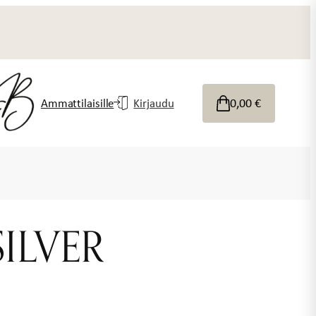
0,00
€
Ammattilaisille
Kirjaudu
SILVER