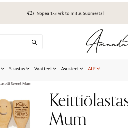
Nopea 1-3 vrk toimitus Suomesta!
t
Sisustus
Vaatteet
Asusteet
ALE
stasetti Sweet Mum
Keittiölasta
Mum