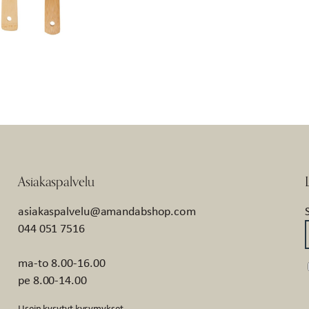
Asiakaspalvelu
asiakaspalvelu@amandabshop.com
044 051 7516
ma-to 8.00-16.00
pe 8.00-14.00
Usein kysytyt kysymykset