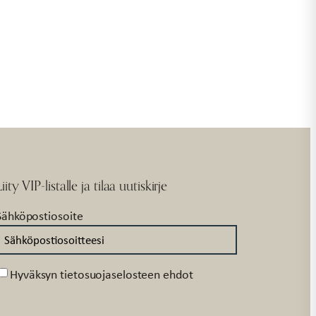
Liity VIP-listalle ja tilaa uutiskirje
Sähköpostiosoite
Suostumus
Hyväksyn tietosuojaselosteen ehdot