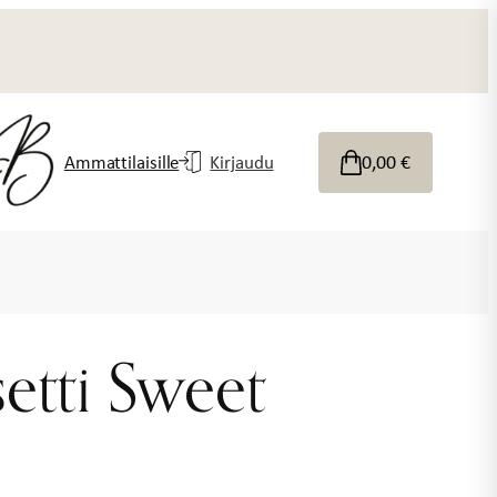
0,00
€
Ammattilaisille
Kirjaudu
setti Sweet