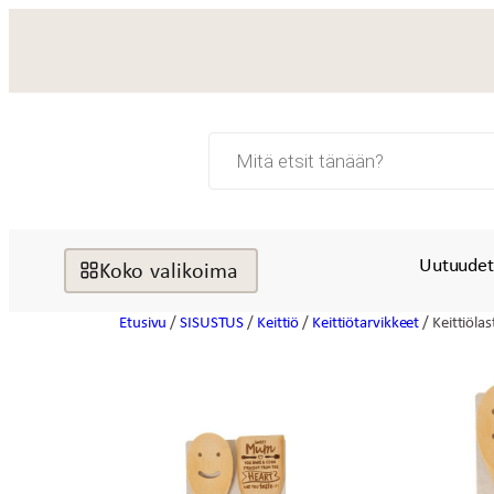
Siirry
sisältöön
Products
search
Uutuude
Koko valikoima
Etusivu
/
SISUSTUS
/
Keittiö
/
Keittiötarvikkeet
/ Keittiöla