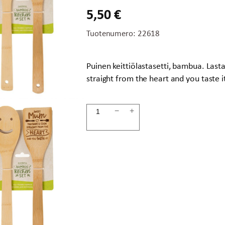
5,50
€
Tuotenumero:
22618
Puinen keittiölastasetti, bambua. Las
straight from the heart and you taste i
Keittiölastasetti
−
+
Sweet
Mum
määrä