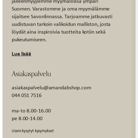
jälleenmyyjiemme myymälöissä ympäri
Suomen. Varastomme ja oma myymälämme
sijaitsee Savonlinnassa. Tarjoamme jatkuvasti
uudistuvan tarkoin valikoidun malliston, josta
löydät aina inspiroivia tuotteita kotiin sekä
pukeutumiseen.
Lue lisää
Asiakaspalvelu
asiakaspalvelu@amandabshop.com
044 051 7516
ma-to 8.00-16.00
pe 8.00-14.00
Usein kysytyt kysymykset