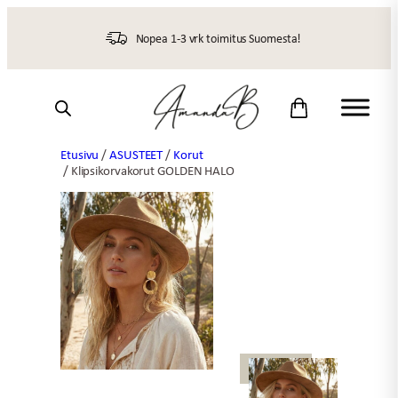
Siirry
sisältöön
Nopea 1-3 vrk toimitus Suomesta!
Etusivu
/
ASUSTEET
/
Korut
/ Klipsikorvakorut GOLDEN HALO
UUTTA