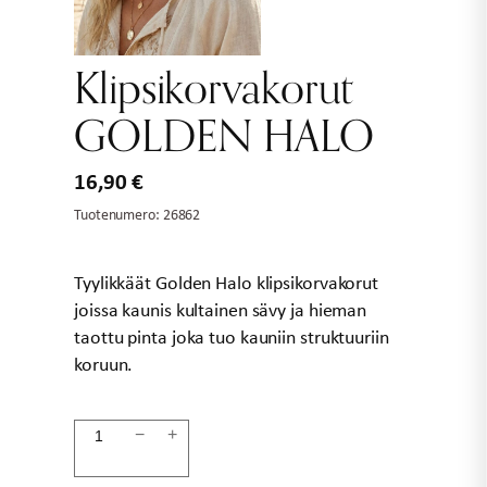
Klipsikorvakorut
GOLDEN HALO
16,90
€
Tuotenumero:
26862
Tyylikkäät Golden Halo klipsikorvakorut
joissa kaunis kultainen sävy ja hieman
taottu pinta joka tuo kauniin struktuuriin
koruun.
Klipsikorvakorut
−
+
GOLDEN
HALO