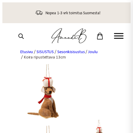
Siirry
sisältöön
Nopea 1-3 vrk toimitus Suomesta!
Etusivu
/
SISUSTUS
/
Sesonkisisustus
/
Joulu
/ Koira ripustettava 13cm