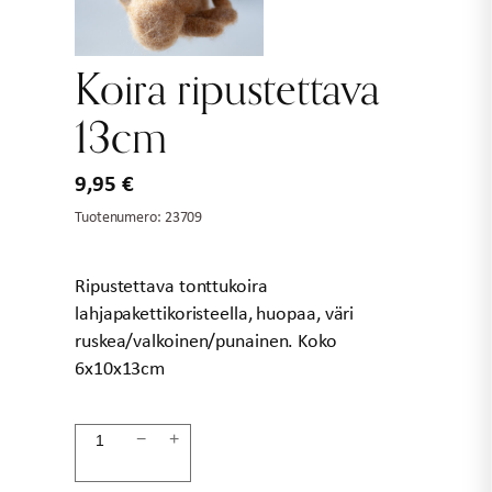
Koira ripustettava
13cm
9,95
€
Tuotenumero:
23709
Ripustettava tonttukoira
lahjapakettikoristeella, huopaa, väri
ruskea/valkoinen/punainen. Koko
6x10x13cm
Koira
−
+
ripustettava
13cm