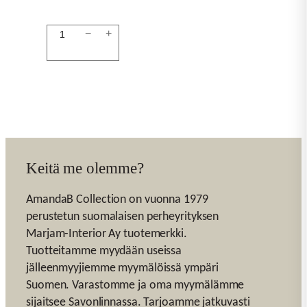
Koriste
−
+
kala
35cm
sininen
määrä
Keitä me olemme?
AmandaB Collection on vuonna 1979
perustetun suomalaisen perheyrityksen
Marjam-Interior Ay tuotemerkki.
Tuotteitamme myydään useissa
jälleenmyyjiemme myymälöissä ympäri
Suomen. Varastomme ja oma myymälämme
sijaitsee Savonlinnassa. Tarjoamme jatkuvasti