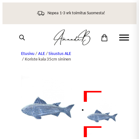
Siirry
sisältöön
Nopea 1-3 vrk toimitus Suomesta!
Etusivu
/
ALE
/
Sisustus ALE
/ Koriste kala 35cm sininen
ALE
ALE