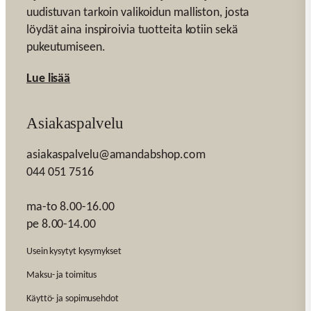
uudistuvan tarkoin valikoidun malliston, josta
löydät aina inspiroivia tuotteita kotiin sekä
pukeutumiseen.
Lue lisää
Asiakaspalvelu
asiakaspalvelu@amandabshop.com
044 051 7516
ma-to 8.00-16.00
pe 8.00-14.00
Usein kysytyt kysymykset
Maksu- ja toimitus
Käyttö- ja sopimusehdot