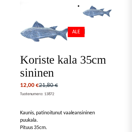
ALE
Koriste kala 35cm
sininen
12,00
€
21,80
€
Alkuperäinen
Nykyinen
hinta
hinta
Tuotenumero:
13872
oli:
on:
21,80 €.
12,00 €.
Kaunis, patinoitunut vaaleansininen
puukala.
Pituus 35cm.