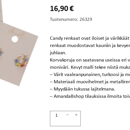
16,90
€
Tuotenumero:
26329
Candy renkaat ovat iloiset ja värikkää
renkaat muodostavat kauniin ja kevyen
juhlaan.
Korvakoruja on saatavana useissa eri v
moniväri. Kevyt malli tekee niistä muk
– Värit vaaleanpunainen, turkoosi ja m
– Materiaali muovihelmet ja metallire
– Myydään tukussa lajitelmana.
– AmandaBshop tilauksissa ilmoita toivo
Korvakorulajiltema
−
+
CANDY
määrä