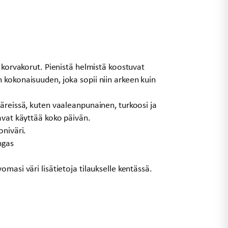
t korvakorut. Pienistä helmistä koostuvat
 kokonaisuuden, joka sopii niin arkeen kuin
äreissä, kuten vaaleanpunainen, turkoosi ja
avat käyttää koko päivän.
oniväri.
ngas
masi väri lisätietoja tilaukselle kentässä.