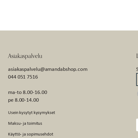
Asiakaspalvelu
asiakaspalvelu@amandabshop.com
044 051 7516
ma-to 8.00-16.00
pe 8.00-14.00
Usein kysytyt kysymykset
Maksu- ja toimitus
Käyttö- ja sopimusehdot