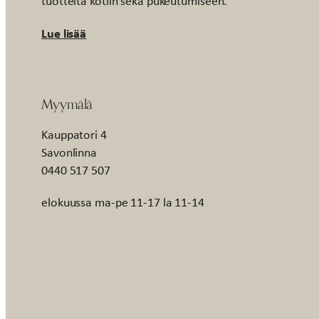
tuotteita kotiin sekä pukeutumiseen.
Lue lisää
Myymälä
Kauppatori 4
Savonlinna
0440 517 507
elokuussa ma-pe 11-17 la 11-14