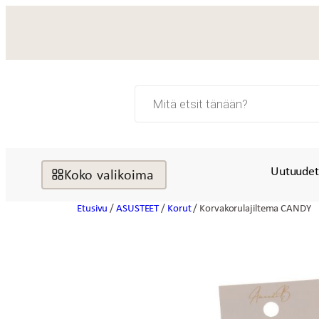
Siirry
sisältöön
Products
search
Uutuude
Koko valikoima
Etusivu
/
ASUSTEET
/
Korut
/ Korvakorulajiltema CANDY