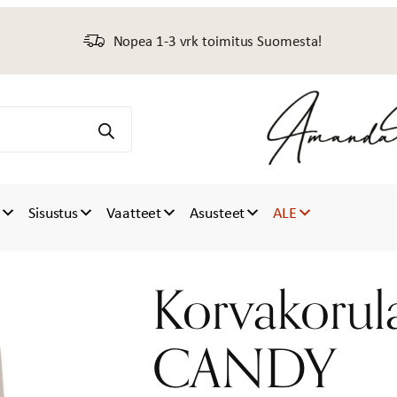
Nopea 1-3 vrk toimitus Suomesta!
t
Sisustus
Vaatteet
Asusteet
ALE
Korvakorula
CANDY