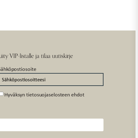
Liity VIP-listalle ja tilaa uutiskirje
Sähköpostiosoite
Suostumus
Hyväksyn tietosuojaselosteen ehdot