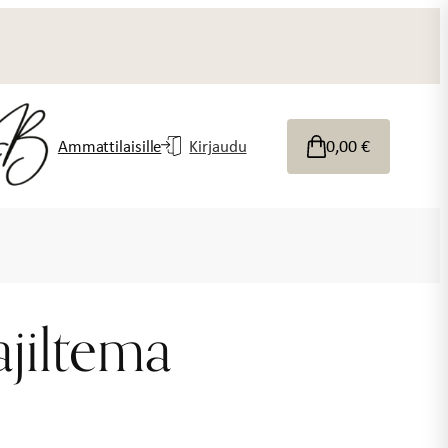
0,00
€
Ammattilaisille
Kirjaudu
jiltema