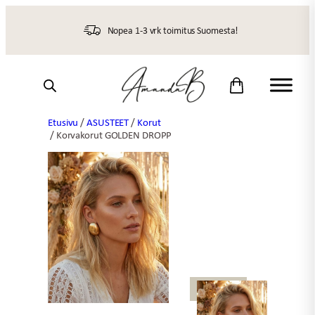
Siirry
sisältöön
Nopea 1-3 vrk toimitus Suomesta!
Etusivu
/
ASUSTEET
/
Korut
/ Korvakorut GOLDEN DROPP
UUTTA