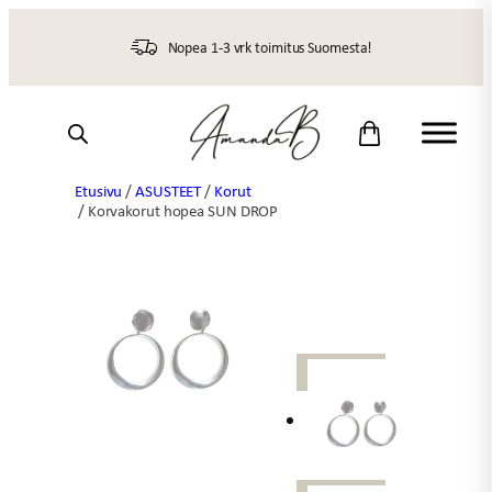
Siirry
sisältöön
Nopea 1-3 vrk toimitus Suomesta!
Etusivu
/
ASUSTEET
/
Korut
/ Korvakorut hopea SUN DROP
UUTTA