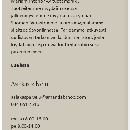
Marjam-Interior Ay tuotemerkki.
Tuotteitamme myydään useissa
jälleenmyyjiemme myymälöissä ympäri
Suomen. Varastomme ja oma myymälämme
sijaitsee Savonlinnassa. Tarjoamme jatkuvasti
uudistuvan tarkoin valikoidun malliston, josta
löydät aina inspiroivia tuotteita kotiin sekä
pukeutumiseen.
Lue lisää
Asiakaspalvelu
asiakaspalvelu@amandabshop.com
044 051 7516
ma-to 8.00-16.00
pe 8.00-14.00