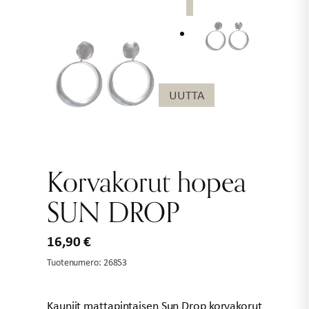
UUTTA
UUTTA
Korvakorut hopea
SUN DROP
16,90
€
Tuotenumero:
26853
Kauniit mattapintaisen Sun Drop korvakorut