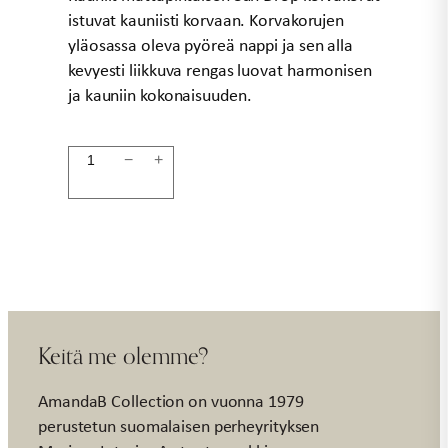
istuvat kauniisti korvaan. Korvakorujen
yläosassa oleva pyöreä nappi ja sen alla
kevyesti liikkuva rengas luovat harmonisen
ja kauniin kokonaisuuden.
Korvakorut
−
+
hopea
SUN
DROP
määrä
Keitä me olemme?
AmandaB Collection on vuonna 1979
perustetun suomalaisen perheyrityksen