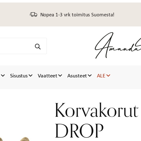
Nopea 1-3 vrk toimitus Suomesta!
t
Sisustus
Vaatteet
Asusteet
ALE
Korvakorut
DROP