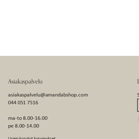
Asiakaspalvelu
asiakaspalvelu@amandabshop.com
044 051 7516
ma-to 8.00-16.00
pe 8.00-14.00
Usein kysytyt kysymykset