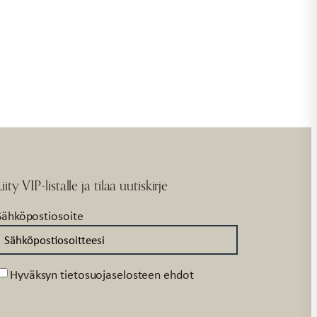
Liity VIP-listalle ja tilaa uutiskirje
Sähköpostiosoite
Suostumus
Hyväksyn tietosuojaselosteen ehdot