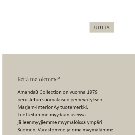
UUTTA
Keitä me olemme?
AmandaB Collection on vuonna 1979
perustetun suomalaisen perheyrityksen
Marjam-Interior Ay tuotemerkki.
Tuotteitamme myydään useissa
jälleenmyyjiemme myymälöissä ympäri
Suomen. Varastomme ja oma myymälämme