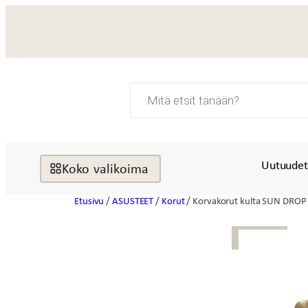
Siirry
sisältöön
Products
search
Uutuude
Koko valikoima
Etusivu
/
ASUSTEET
/
Korut
/ Korvakorut kulta SUN DROP
UUTTA