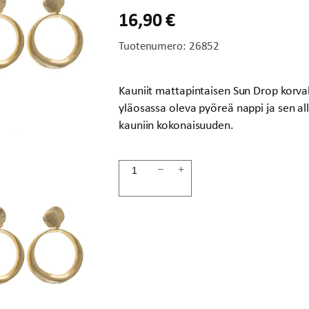
16,90
€
Tuotenumero:
26852
Kauniit mattapintaisen Sun Drop korvak
yläosassa oleva pyöreä nappi ja sen al
kauniin kokonaisuuden.
Korvakorut
−
+
kulta
SUN
DROP
määrä