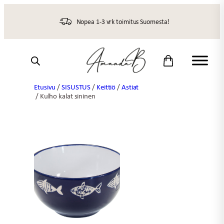
Siirry
sisältöön
Nopea 1-3 vrk toimitus Suomesta!
Etusivu
/
SISUSTUS
/
Keittiö
/
Astiat
/ Kulho kalat sininen