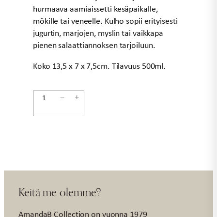
hurmaava aamiaissetti kesäpaikalle,
mökille tai veneelle. Kulho sopii erityisesti
jugurtin, marjojen, myslin tai vaikkapa
pienen salaattiannoksen tarjoiluun.
Koko 13,5 x 7 x 7,5cm. Tilavuus 500ml.
Kulho
−
+
kalat
sininen
määrä
Keitä me olemme?
AmandaB Collection on vuonna 1979