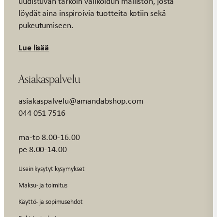
uudistuvan tarkoin valikoidun malliston, josta
löydät aina inspiroivia tuotteita kotiin sekä
pukeutumiseen.
Lue lisää
Asiakaspalvelu
asiakaspalvelu@amandabshop.com
044 051 7516
ma-to 8.00-16.00
pe 8.00-14.00
Usein kysytyt kysymykset
Maksu- ja toimitus
Käyttö- ja sopimusehdot