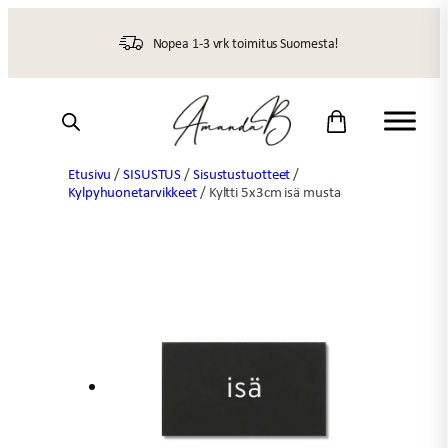
Siirry
sisältöön
Nopea 1-3 vrk toimitus Suomesta!
Etusivu
/
SISUSTUS
/
Sisustustuotteet
/
Kylpyhuonetarvikkeet
/ Kyltti 5x3cm isä musta