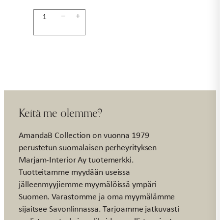
Kyltti
−
+
5x3cm
isä
musta
määrä
Keitä me olemme?
AmandaB Collection on vuonna 1979
perustetun suomalaisen perheyrityksen
Marjam-Interior Ay tuotemerkki.
Tuotteitamme myydään useissa
jälleenmyyjiemme myymälöissä ympäri
Suomen. Varastomme ja oma myymälämme
sijaitsee Savonlinnassa. Tarjoamme jatkuvasti