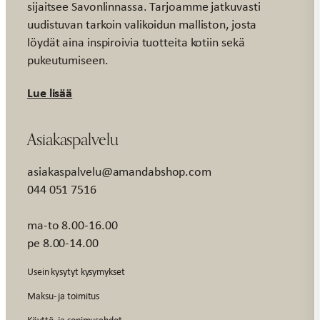
sijaitsee Savonlinnassa. Tarjoamme jatkuvasti
uudistuvan tarkoin valikoidun malliston, josta
löydät aina inspiroivia tuotteita kotiin sekä
pukeutumiseen.
Lue lisää
Asiakaspalvelu
asiakaspalvelu@amandabshop.com
044 051 7516
ma-to 8.00-16.00
pe 8.00-14.00
Usein kysytyt kysymykset
Maksu- ja toimitus
Käyttö- ja sopimusehdot