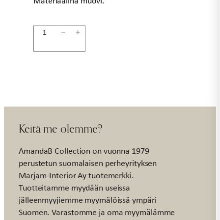
Materiaalina muovi.
Kyltti
−
+
5x3cm
tassut
määrä
Keitä me olemme?
AmandaB Collection on vuonna 1979
perustetun suomalaisen perheyrityksen
Marjam-Interior Ay tuotemerkki.
Tuotteitamme myydään useissa
jälleenmyyjiemme myymälöissä ympäri
Suomen. Varastomme ja oma myymälämme