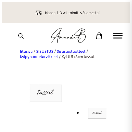
Siirry
sisältöön
Nopea 1-3 vrk toimitus Suomesta!
Etusivu
/
SISUSTUS
/
Sisustustuotteet
/
Kylpyhuonetarvikkeet
/ Kyltti 5x3cm tassut