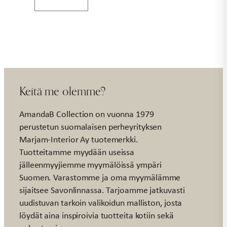
ei
mainoksia
puu
määrä
Keitä me olemme?
AmandaB Collection on vuonna 1979
perustetun suomalaisen perheyrityksen
Marjam-Interior Ay tuotemerkki.
Tuotteitamme myydään useissa
jälleenmyyjiemme myymälöissä ympäri
Suomen. Varastomme ja oma myymälämme
sijaitsee Savonlinnassa. Tarjoamme jatkuvasti
uudistuvan tarkoin valikoidun malliston, josta
löydät aina inspiroivia tuotteita kotiin sekä