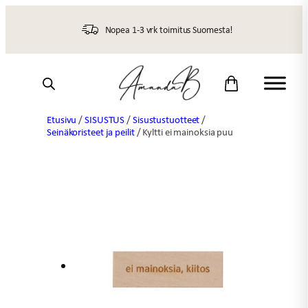
Siirry
sisältöön
Nopea 1-3 vrk toimitus Suomesta!
Etusivu
/
SISUSTUS
/
Sisustustuotteet
/
Seinäkoristeet ja peilit
/ Kyltti ei mainoksia puu