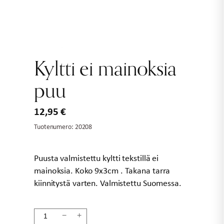
Kyltti ei mainoksia
puu
12,95
€
Tuotenumero:
20208
Puusta valmistettu kyltti tekstillä ei
mainoksia. Koko 9x3cm . Takana tarra
kiinnitystä varten. Valmistettu Suomessa.
Kyltti
−
+