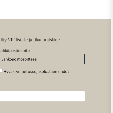
Liity VIP-listalle ja tilaa uutiskirje
Sähköpostiosoite
Suostumus
Hyväksyn tietosuojaselosteen ehdot