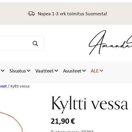
Nopea 1-3 vrk toimitus Suomesta!
t
Sisustus
Vaatteet
Asusteet
ALE
keet
/ Kyltti vessa
Kyltti vessa
21,90
€
Tuotenumero:
20284