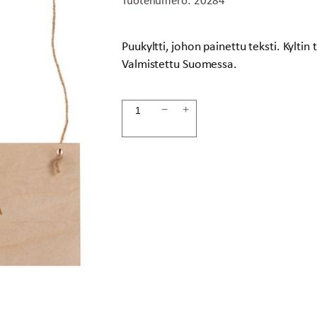
Puukyltti, johon painettu teksti. Kylti
Valmistettu Suomessa.
Kyltti
−
+
vessa
määrä