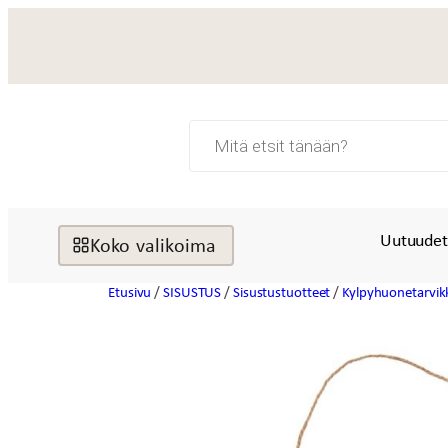
Siirry
sisältöön
Products
search
Uutuude
Koko valikoima
Etusivu
/
SISUSTUS
/
Sisustustuotteet
/
Kylpyhuonetarvik