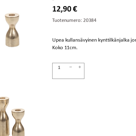
12,90
€
Tuotenumero:
20384
Upea kullansävyinen kynttilkänjalka j
Koko 11cm.
Kynttilänjalka
−
+
11cm
kulta
JAYA
määrä