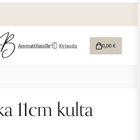
0,00
€
Ammattilaisille
Kirjaudu
ka 11cm kulta