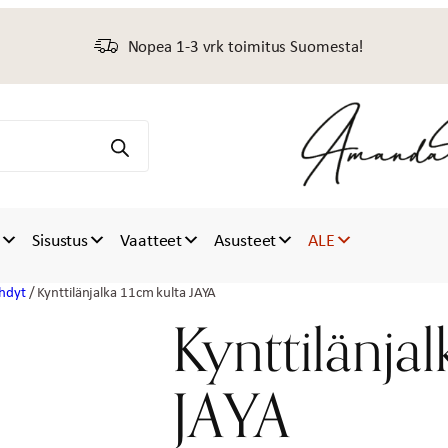
Nopea 1-3 vrk toimitus Suomesta!
t
Sisustus
Vaatteet
Asusteet
ALE
yhdyt
/ Kynttilänjalka 11cm kulta JAYA
Kynttilänjal
JAYA