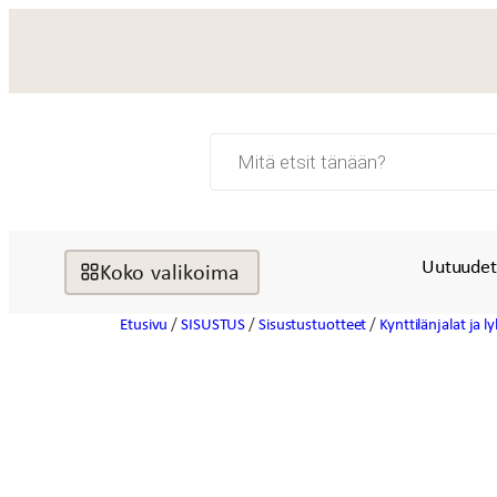
Siirry
sisältöön
Products
search
Uutuude
Koko valikoima
Etusivu
/
SISUSTUS
/
Sisustustuotteet
/
Kynttilänjalat ja l