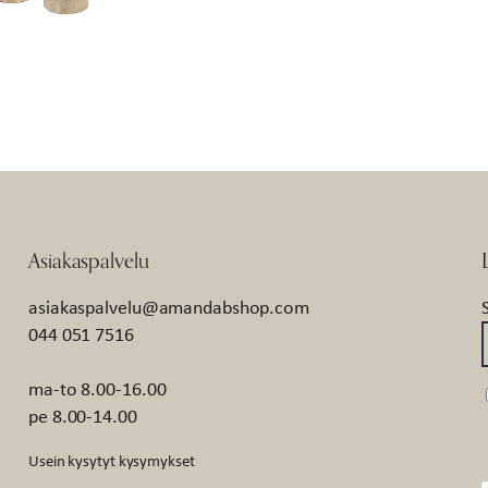
Asiakaspalvelu
asiakaspalvelu@amandabshop.com
044 051 7516
ma-to 8.00-16.00
pe 8.00-14.00
Usein kysytyt kysymykset