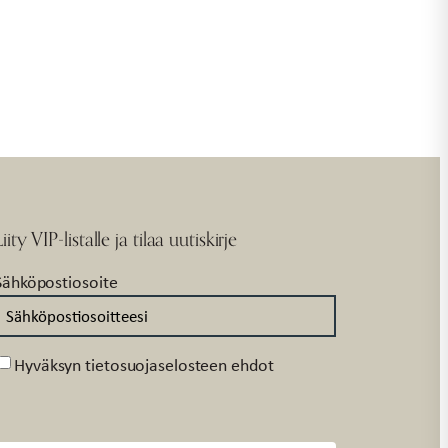
Liity VIP-listalle ja tilaa uutiskirje
Sähköpostiosoite
Suostumus
Hyväksyn tietosuojaselosteen ehdot