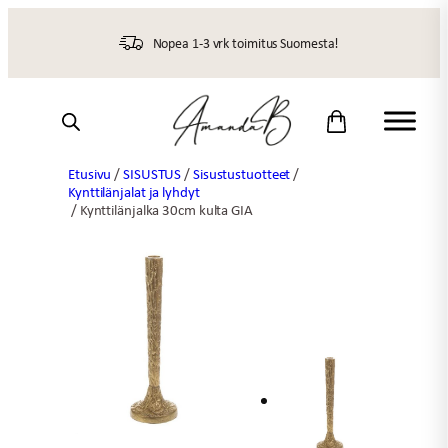
Siirry
sisältöön
Nopea 1-3 vrk toimitus Suomesta!
Etusivu
/
SISUSTUS
/
Sisustustuotteet
/
Kynttilänjalat ja lyhdyt
/ Kynttilänjalka 30cm kulta GIA