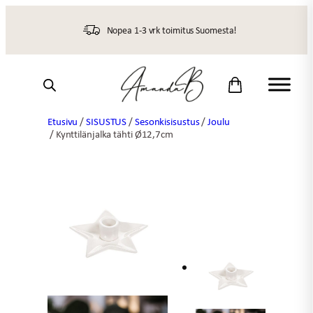
Siirry
sisältöön
Nopea 1-3 vrk toimitus Suomesta!
Etusivu
/
SISUSTUS
/
Sesonkisisustus
/
Joulu
/ Kynttilänjalka tähti Ø12,7cm