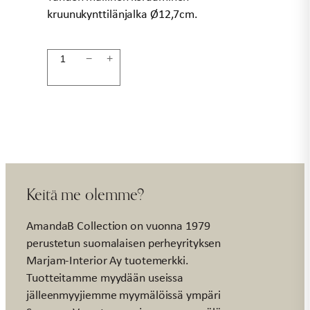
kruunukynttilänjalka Ø12,7cm.
Kynttilänjalka
−
+
tähti
Ø12,7cm
määrä
Keitä me olemme?
AmandaB Collection on vuonna 1979
perustetun suomalaisen perheyrityksen
Marjam-Interior Ay tuotemerkki.
Tuotteitamme myydään useissa
jälleenmyyjiemme myymälöissä ympäri