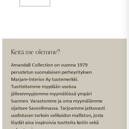
44cm
GLASS
määrä
Keitä me olemme?
AmandaB Collection on vuonna 1979
perustetun suomalaisen perheyrityksen
Marjam-Interior Ay tuotemerkki.
Tuotteitamme myydään useissa
jälleenmyyjiemme myymälöissä ympäri
Suomen. Varastomme ja oma myymälämme
sijaitsee Savonlinnassa. Tarjoamme jatkuvasti
uudistuvan tarkoin valikoidun malliston, josta
löydät aina inspiroivia tuotteita kotiin sekä