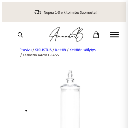
Siirry
sisältöön
Nopea 1-3 vrk toimitus Suomesta!
Etusivu
/
SISUSTUS
/
Keittiö
/
Keittiön säilytys
/ Lasiastia 44cm GLASS